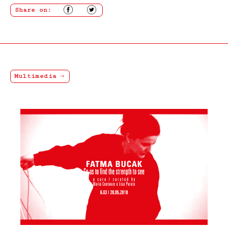
Tutti i prodotti in vendita nel presente sito sono
Share on:
realizzati rispettando elevati standard di qualità; nel
caso in cui il Cliente riceva un prodotto danneggiato,
non conforme o con difetto di fabbricazione, dovrà darne
immediata comunicazione a Fondazione Merz.
I difetti di fabbricazione non evidentemente riconoscibili
al momento del ricevimento del prodotto, dovranno
essere comunicati a Fondazione Merz dal Cliente.
Multimedia
In tutti i casi di cui sopra, gli uffici competenti di
Fondazione Merz, effettuate le necessarie verifiche, ne
daranno comunicazione al Cliente e, se accertati il
danno, la non conformità o il difetto di fabbricazione,
attiveranno la procedura di sostituzione del/i
prodotto/i, senza alcuna spesa di spedizione aggiuntiva
a carico del Cliente.
Il Cliente dovrà procedere alla restituzione del/i
prodotto/i, secondo le istruzioni e all’indirizzo postale
ottenuti contattando il Servizio Assistenza,
provvedendo ad imballare accuratamente il prodotto,
accludendovi l’imballo originale, i sigilli eventualmente
apposti nonché l’eventuale documentazione accessoria.
ART. 9 RISOLUZIONE DEL CONTRATTO
Fondazione Merz si riserva il diritto di risolvere il