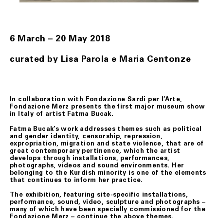
troverà un messaggio di avviso di mancata consegna con
la modalità da seguire per concordare la consegna in una
diversa data. Qualora anche il secondo tentativo di
consegna non vada a buon fine, Fondazione Merz, se
informato al riguardo dal corriere, previo contatto col
6 March – 20 May 2018
Cliente, darà istruzioni per la risoluzione del problema.
curated by Lisa Parola e Maria Centonze
ART. 7 DIRITTO DI RECESSO
Il Cliente ha diritto di recedere dal contratto, senza
alcuna penalità, provvedendo alla restituzione del/i
prodotto/i, entro un termine perentorio di quattordici
In collaboration with Fondazione Sardi per l’Arte,
(14) giorni lavorativi a far data dal giorno del ricevimento
Fondazione Merz presents the first major museum show
degli stessi.
in Italy of artist Fatma Bucak.
Ai fini della scadenza del termine suindicato, il/i
Fatma Bucak’s work addresses themes such as political
prodotto/i si intendono restituiti nel momento in cui
and gender identity, censorship, repression,
vengono consegnati al corriere.
expropriation, migration and state violence, that are of
great contemporary pertinence, which the artist
I prodotti oggetto del recesso viaggiano a rischio del
develops through installations, performances,
Cliente. Qualora pervengano danneggiati a Fondazione
photographs, videos and sound environments. Her
Merz, quest’ultimo gliene darà comunicazione allo scopo
belonging to the Kurdish minority is one of the elements
di consentire, ove possibile, di denunziare il danno
that continues to inform her practice.
all’ufficio postale o al corriere prescelti per la
restituzione.
The exhibition, featuring site-specific installations,
La richiesta di recesso dovrà essere anticipata a
performance, sound, video, sculpture and photographs –
Fondazione Merz, tramite il seguente indirizzo e-mail:
many of which have been specially commissioned for the
biglietteria@fondazionemerz.org e, soltanto a seguito di
Fondazione Merz – continue the above themes.