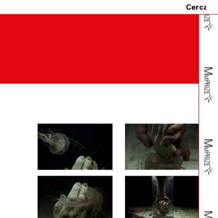
i al corriere.
t’ultimo gliene darà comunicazione allo scopo di
azionemerz.org e, soltanto a seguito di riscontro, il/i
za – dovranno essere spediti compresi dell’imballo
vvederà al rimborso del loro prezzo, mediante storno
quattordici (14) giorni dal rientro della merce.
tto rimarrà valido ed efficace, pertanto, il Cliente non
spedizione.
Cliente riceva un prodotto danneggiato, non conforme o con
municati a Fondazione Merz dal Cliente.
icazione al Cliente e, se accertati il danno, la non