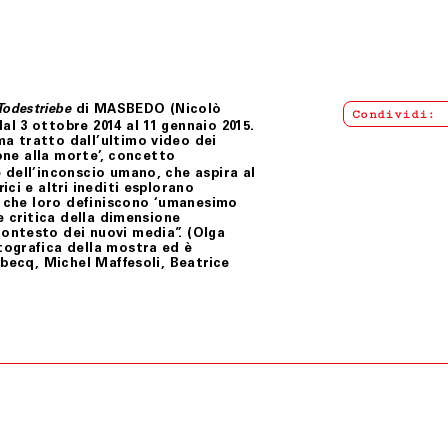
di MASBEDO (Nicolò
Todestriebe
Condividi:
l 3 ottobre 2014 al 11 gennaio 2015.
a tratto dall’ultimo video dei
ione alla morte’, concetto
 dell’inconscio umano, che aspira al
ci e altri inediti esplorano
o che loro definiscono ‘umanesimo
e critica della dimensione
ontesto dei nuovi media”. (Olga
tografica della mostra ed è
ebecq, Michel Maffesoli, Beatrice