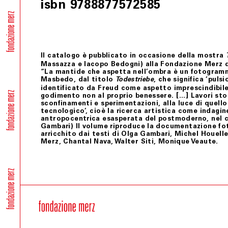
isbn 9788877572585
Il catalogo è pubblicato in occasione della mostra
Massazza e Iacopo Bedogni) alla Fondazione Merz da
“La mantide che aspetta nell’ombra è un fotogramm
Masbedo, dal titolo
, che significa ‘puls
Todestriebe
identificato da Freud come aspetto imprescindibile
godimento non al proprio benessere. […] Lavori stori
sconfinamenti e sperimentazioni, alla luce di quell
tecnologico’, cioè la ricerca artistica come indagin
antropocentrica esasperata del postmoderno, nel c
Gambari) Il volume riproduce la documentazione fo
arricchito dai testi di Olga Gambari, Michel Houell
Merz, Chantal Nava, Walter Siti, Monique Veaute.