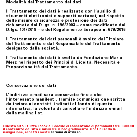
Modalità del Trattamento dei dati
Il Trattamento dei dati è realizzato con l’ausilio di
strumenti elettronici o supporti cartacei, nel rispetto
delle misure di sicurezza e protezione dei dati
richiamate dal D.lgs. n. 196/2003 – come modificato dal
D.lgs. 101/2018 – e del Regolamento Europeo n. 679/2016.
Il Trattamento dei dati personali è svolto dal Titolare
del Trattamento e dal Responsabile del Trattamento
designato dalla società.
Il Trattamento dei dati è svolto da Fondazione Mario
Merz nel rispetto dei Principi di Liceità, Necessità e
Proporzionalità del Trattamento.
Conservazione dei dati
L’indirizzo e-mail sarà conservato fino a che
l’interessato manifesti, tramite comunicazione scritta
da inviare ai contatti indicati al fondo di questa
informativa, la volontà di cancellare l’indirizzo e-mail
dalla mailing list.
Questo sito utilizza i cookie. I cookie ci consentono di personalizzare
CHIUDI
il contenuto del sito e misurare il loro gradimento. Continuando la
Destinatari
navigazione, accetti i nostri
Termini di utilizzo.