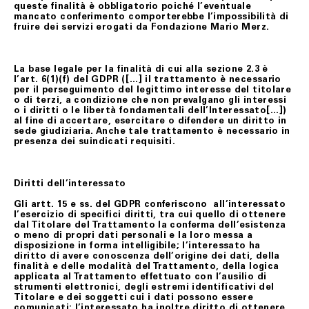
queste finalità è obbligatorio poiché l’eventuale
mancato conferimento comporterebbe l’impossibilità di
fruire dei servizi erogati da Fondazione Mario Merz.
La base legale per la finalità di cui alla sezione 2.3 è
l’art. 6(1)(f) del GDPR ([…] il trattamento è necessario
per il perseguimento del legittimo interesse del titolare
o di terzi, a condizione che non prevalgano gli interessi
o i diritti o le libertà fondamentali dell’Interessato[…])
al fine di accertare, esercitare o difendere un diritto in
sede giudiziaria. Anche tale trattamento è necessario in
presenza dei suindicati requisiti.
Diritti dell’interessato
Gli artt. 15 e ss. del GDPR conferiscono all’interessato
l’esercizio di specifici diritti, tra cui quello di ottenere
dal Titolare del Trattamento la conferma dell’esistenza
o meno di propri dati personali e la loro messa a
disposizione in forma intelligibile; l’interessato ha
diritto di avere conoscenza dell’origine dei dati, della
finalità e delle modalità del Trattamento, della logica
applicata al Trattamento effettuato con l’ausilio di
strumenti elettronici, degli estremi identificativi del
Titolare e dei soggetti cui i dati possono essere
comunicati; l’interessato ha inoltre diritto di ottenere