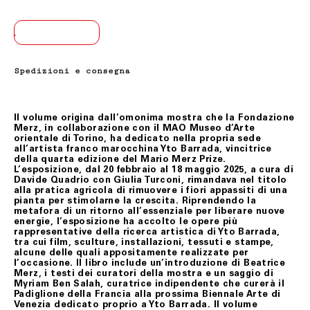
insorgere in merito alla consegna medesima, è imputabile
a Fondazione Merz.
TA
I tempi di consegna indicati nelle tabelle inserite nel
modulo Assistenza Clienti, sono da considerarsi
indicativi.
Spedizioni e consegna
Il Cliente, qualora al momento della consegna, decida di
rifiutare il ritiro del/i prodotto/i, dovrà provvedere
tempestivamente a darne comunicazione a Fondazione
Merz, tramite il seguente indirizzo e-mail
biglietteria@fondazionemerz.org
Il volume origina dall’omonima mostra che la Fondazione
Merz, in collaborazione con il MAO Museo d’Arte
Fondazione Merz provvederà ad addebitare al Cliente le
orientale di Torino, ha dedicato nella propria sede
spese di rientro del/i prodotto/i.
all’artista franco marocchina Yto Barrada, vincitrice
della quarta edizione del Mario Merz Prize.
Il Cliente, al momento della consegna, dovrà controllare
L’esposizione, dal 20 febbraio al 18 maggio 2025, a cura di
che il numero dei colli corrisponda a quello indicato
Davide Quadrio con Giulia Turconi, rimandava nel titolo
nella lettera di vettura. Inoltre, eventuali danni da
alla pratica agricola di rimuovere i fiori appassiti di una
trasporto evidentemente presumibili da imballo
pianta per stimolarne la crescita. Riprendendo la
alterato, bagnato, danneggiato, dovranno essere
metafora di un ritorno all’essenziale per liberare nuove
immediatamente contestati secondo la modalità
energie, l’esposizione ha accolto le opere più
indicata all’atto della consegna.
rappresentative della ricerca artistica di Yto Barrada,
tra cui film, sculture, installazioni, tessuti e stampe,
Il Cliente si impegna a segnalare prontamente – e
alcune delle quali appositamente realizzate per
comunque non oltre otto (8) giorni dalla data di
l’occasione. Il libro include un’introduzione di Beatrice
avvenuta consegna –a Fondazione Merz tramite
Merz, i testi dei curatori della mostra e un saggio di
l’indirizzo e-mail biglietteria@fondazionemerz.org, ogni e
Myriam Ben Salah, curatrice indipendente che curerà il
qualsiasi eventuale problema inerente all’integrità fisica,
Padiglione della Francia alla prossima Biennale Arte di
alla corrispondenza o alla completezza del/i prodotto/i
Venezia dedicato proprio a Yto Barrada. Il volume
ricevuti.