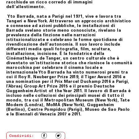
racchiude un ricco corredo di immagini
dell’allestimento.
Il Cliente, se assente al momento della consegna,
troverà un messaggio di avviso di mancata consegna con
Yto Barrada
, nata a Parigi nel 1971, vive e lavora tra
la modalità da seguire per concordare la consegna in una
Tangeri e New York. Attraverso un approccio archivistico
diversa data. Qualora anche il secondo tentativo di
e connesse ad azioni pubbliche, le installazioni di
consegna non vada a buon fine, Fondazione Merz, se
Barrada svelano storie meno conosciute, rivelano la
informato al riguardo dal corriere, previo contatto col
prevalenza della finzione nelle narrazioni
Cliente, darà istruzioni per la risoluzione del problema.
istituzionalizzate e celebrano le forme quotidiane di
rivendicazione dell’autonomia. Il suo lavoro include
differenti media quali fotografia, film, scultura,
ART. 7 DIRITTO DI RECESSO
installazione, incisione. È la fondatrice della
Cinémathèque de Tanger, un centro culturale che è
Il Cliente ha diritto di recedere dal contratto, senza
diventato un’istituzione storica che riunisce la comunità
alcuna penalità, provvedendo alla restituzione del/i
marocchina per celebrare il cinema locale e
prodotto/i, entro un termine perentorio di quattordici
internazionale Yto Barrada ha vinto numerosi premi tra
(14) giorni lavorativi a far data dal giorno del ricevimento
cui il Roy R. Neuberger Prize 2019, il Tiger Award 2016 e
degli stessi.
una nomination per il Prix Marcel Duchamp 2016 a Parigi,
l’Abraaj Group Art Prize 2015 e il premio Deutsche
Ai fini della scadenza del termine suindicato, il/i
Guggenheim Artist of the Year 2011. Il lavoro di Barrada è
prodotto/i si intendono restituiti nel momento in cui
incluso nelle collezioni dei principali musei di tutto il
vengono consegnati al corriere.
mondo, tra cui il Metropolitan Museum (New York), Tate
Modern (Londra), MoMA (New York), Guggenheim
I prodotti oggetto del recesso viaggiano a rischio del
(Berlino), Centre Pompidou (Parigi), Museo de Sao Paolo
Cliente. Qualora pervengano danneggiati a Fondazione
e le Biennali di Venezia 2007 e 2011.
Merz, quest’ultimo gliene darà comunicazione allo scopo
di consentire, ove possibile, di denunziare il danno
all’ufficio postale o al corriere prescelti per la
restituzione.
Condividi:
La richiesta di recesso dovrà essere anticipata a