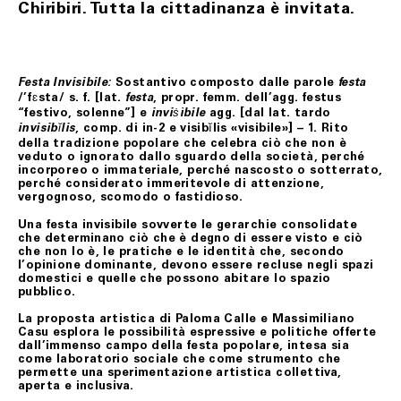
Chiribiri. Tutta la cittadinanza è invitata.
Sostantivo composto dalle parole
Festa Invisibile
:
festa
/’fɛsta/ s. f. [lat.
, propr. femm. dell’agg. festus
festa
“festivo, solenne”] e
agg. [dal lat. tardo
inviṡìbile
, comp. di in-2 e visibĭlis «visibile»] – 1. Rito
invisibĭlis
della tradizione popolare che celebra ciò che non è
veduto o ignorato dallo sguardo della società, perché
incorporeo o immateriale, perché nascosto o sotterrato,
perché considerato immeritevole di attenzione,
vergognoso, scomodo o fastidioso.
Una festa invisibile sovverte le gerarchie consolidate
che determinano ciò che è degno di essere visto e ciò
che non lo è, le pratiche e le identità che, secondo
l’opinione dominante, devono essere recluse negli spazi
domestici e quelle che possono abitare lo spazio
pubblico.
La proposta artistica di Paloma Calle e Massimiliano
Casu esplora le possibilità espressive e politiche offerte
dall’immenso campo della festa popolare, intesa sia
come laboratorio sociale che come strumento che
permette una sperimentazione artistica collettiva,
aperta e inclusiva.