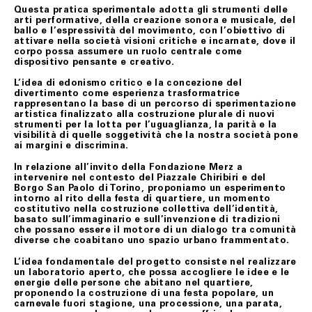
Questa pratica sperimentale adotta gli strumenti delle
arti performative, della creazione sonora e musicale, del
ballo e l’espressività del movimento, con l’obiettivo di
attivare nella società visioni critiche e incarnate, dove il
corpo possa assumere un ruolo centrale come
dispositivo pensante e creativo.
L’idea di edonismo critico e la concezione del
divertimento come esperienza trasformatrice
rappresentano la base di un percorso di sperimentazione
artistica finalizzato alla costruzione plurale di nuovi
strumenti per la lotta per l’uguaglianza, la parità e la
visibilità di quelle soggetività che la nostra società pone
ai margini e discrimina.
In relazione all’invito della Fondazione Merz a
intervenire nel contesto del Piazzale Chiribiri e del
Borgo San Paolo di Torino, proponiamo un esperimento
intorno al rito della festa di quartiere, un momento
costitutivo nella costruzione collettiva dell’identità,
basato sull’immaginario e sull’invenzione di tradizioni
che possano essere il motore di un dialogo tra comunità
diverse che coabitano uno spazio urbano frammentato.
L’idea fondamentale del progetto consiste nel realizzare
un laboratorio aperto, che possa accogliere le idee e le
energie delle persone che abitano nel quartiere,
proponendo la costruzione di una festa popolare, un
carnevale fuori stagione, una processione, una parata,