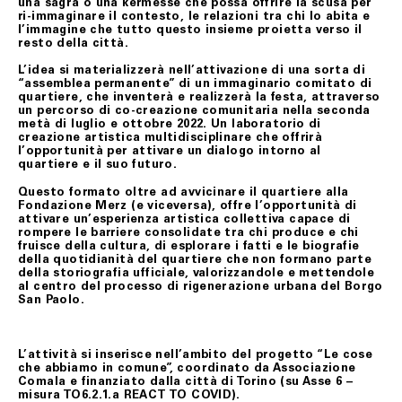
una sagra o una kermesse che possa offrire la scusa per
ri-immaginare il contesto, le relazioni tra chi lo abita e
l’immagine che tutto questo insieme proietta verso il
resto della città.
L’idea si materializzerà nell’attivazione di una sorta di
“assemblea permanente” di un immaginario comitato di
quartiere, che inventerà e realizzerà la festa, attraverso
un percorso di co-creazione comunitaria nella seconda
metà di luglio e ottobre 2022. Un laboratorio di
creazione artistica multidisciplinare che offrirà
l’opportunità per attivare un dialogo intorno al
quartiere e il suo futuro.
Questo formato oltre ad avvicinare il quartiere alla
Fondazione Merz (e viceversa), offre l’opportunità di
attivare un’esperienza artistica collettiva capace di
rompere le barriere consolidate tra chi produce e chi
fruisce della cultura, di esplorare i fatti e le biografie
della quotidianità del quartiere che non formano parte
della storiografia ufficiale, valorizzandole e mettendole
al centro del processo di rigenerazione urbana del Borgo
San Paolo.
L’attività si inserisce nell’ambito del progetto “Le cose
che abbiamo in comune”, coordinato da Associazione
Comala e finanziato dalla città di Torino (su Asse 6 –
misura TO6.2.1.a REACT TO COVID).