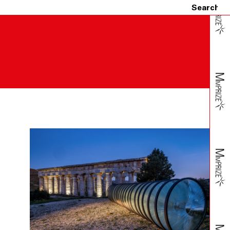
ove tali casi possano provocare ritardo, ovvero rendere la
o, si riserverà di risolvere il contratto. In tali ipotesi,
o dell’importo addebitato sulla carta di credito da lui