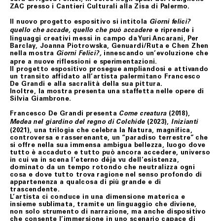
contratto rimarrà valido ed efficace, pertanto, il Cliente
ZAC
presso i Cantieri Culturali alla Zisa di Palermo.
non avrà nulla a pretendere da Fondazione Merz che, se
richiesto, restituirà il/i prodotti al Cliente addebitando
Il nuovo progetto espositivo si intitola
Giorni felici?
le spese di spedizione.
e riprende i
quello che accade, quello che può accadere
linguaggi creativi messi in campo da
Yuri Ancarani
,
Per
Barclay
,
Joanna Piotrowska
,
Genuardi/Ruta
e
Chen Zhen
nella mostra
innescando un’evoluzione che
ART. 8 GARANZIA SUI BENI
Giorni Felici?,
apre a nuove riflessioni e sperimentazioni.
Tutti i prodotti in vendita nel presente sito sono
Il progetto espositivo prosegue ampliandosi e attivando
realizzati rispettando elevati standard di qualità; nel
un transito affidato all’artista palermitano
Francesco
caso in cui il Cliente riceva un prodotto danneggiato,
De Grandi
e alla sacralità della sua pittura.
non conforme o con difetto di fabbricazione, dovrà darne
Inoltre, la mostra presenta una staffetta nelle opere di
immediata comunicazione a Fondazione Merz.
Silvia Giambrone
.
I difetti di fabbricazione non evidentemente riconoscibili
Francesco De Grandi
presenta
(2018),
Come creatura
al momento del ricevimento del prodotto, dovranno
(2023),
Medea nel giardino del regno di Colchide
Inizianti
essere comunicati a Fondazione Merz dal Cliente.
(2021), una trilogia che celebra la Natura, magnifica,
controversa e rasserenante, un “paradiso terrestre” che
In tutti i casi di cui sopra, gli uffici competenti di
si offre nella sua immensa ambigua bellezza, luogo dove
Fondazione Merz, effettuate le necessarie verifiche, ne
tutto è accaduto e tutto può ancora accedere, universo
daranno comunicazione al Cliente e, se accertati il
in cui va in scena l’eterno déja vu dell’esistenza,
danno, la non conformità o il difetto di fabbricazione,
dominato da un tempo rotondo che neutralizza ogni
attiveranno la procedura di sostituzione del/i
cosa e dove tutto trova ragione nel senso profondo di
prodotto/i, senza alcuna spesa di spedizione aggiuntiva
appartenenza a qualcosa di più grande e di
a carico del Cliente.
trascendente.
L’artista ci conduce in una dimensione materica e
Il Cliente dovrà procedere alla restituzione del/i
insieme sublimata, tramite un linguaggio che diviene,
prodotto/i, secondo le istruzioni e all’indirizzo postale
non solo strumento di narrazione, ma anche dispositivo
ottenuti contattando il Servizio Assistenza,
che consente l’immersione in uno scenario capace di
provvedendo ad imballare accuratamente il prodotto,