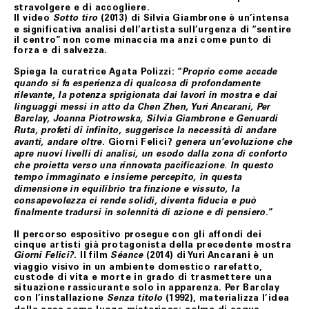
stravolgere e di accogliere.
accludendovi l’imballo originale, i sigilli eventualmente
Il video
(2013) di
Silvia Giambrone
è un’intensa
apposti nonché l’eventuale documentazione accessoria.
Sotto tiro
e significativa analisi dell’artista sull’urgenza di “sentire
il centro” non come minaccia ma anzi come punto di
forza e di salvezza.
ART. 9 RISOLUZIONE DEL CONTRATTO
Spiega la curatrice
Agata Polizzi
: “
Proprio come accade
Fondazione Merz si riserva il diritto di risolvere il
quando si fa esperienza di qualcosa di profondamente
contratto se, anche a seguito del perfezionamento dello
rilevante, la potenza sprigionata dai lavori in mostra e dai
stesso, acquisite ulteriori informazioni, insorgessero
dubbi o perplessità in merito alla titolarità della carta di
linguaggi messi in atto da Chen Zhen, Yuri Ancarani, Per
credito utilizzata per l’acquisto.
Barclay, Joanna Piotrowska, Silvia Giambrone e Genuardi
Ruta, profeti di infinito, suggerisce la necessità di andare
Fondazione Merz, in tal caso, provvederà al rimborso del
Giorni Felici?
avanti, andare oltre.
genera un’evoluzione che
pagamento effettuato mediante storno dell’importo
apre nuovi livelli di analisi, un esodo dalla zona di conforto
addebitato sulla carta di credito indicata dal Cliente.
che proietta verso una rinnovata pacificazione.
In questo
Fondazione Merz, se informato di casi di forza maggiore,
tempo immaginato e insieme percepito, in questa
evento non prevedibile, indisponibilità dei mezzi di
dimensione in equilibrio tra finzione e vissuto, la
trasporto, ove tali casi possano provocare ritardo,
consapevolezza ci rende solidi, diventa fiducia e può
ovvero rendere la consegna del/i prodotto/i acquistati
”
finalmente tradursi in solennità di azione e di pensiero
.
difficile o impossibile, e/o fossero causa di significativo
aumento del costo a suo carico, si riserverà di risolvere
Il percorso espositivo prosegue con gli affondi dei
il contratto. In tali ipotesi, Fondazione Merz
cinque artisti già protagonista della precedente mostra
comunicherà le proprie determinazioni all’indirizzo di
. Il film
(2014) di Yuri Ancarani
è un
Giorni Felici?
Séance
posta elettronica del Cliente.
viaggio visivo in un ambiente domestico rarefatto,
custode di vita e morte in grado di trasmettere una
Il Cliente, nei casi suindicati, avrà diritto ad ottenere il
situazione rassicurante solo in apparenza.
Per Barclay
rimborso del pagamento effettuato, che avverrà
con l’installazione
(1992)
, materializza l’idea
mediante storno dell’importo addebitato sulla carta di
Senza titolo