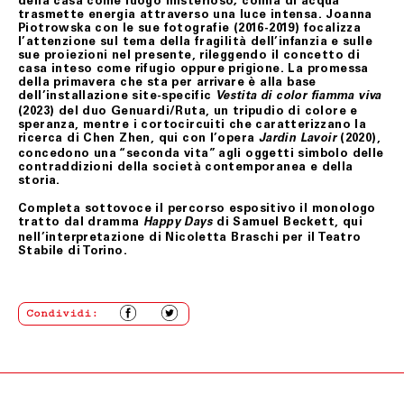
della casa come luogo misterioso; colma di acqua
credito da lui indicata.
trasmette energia attraverso una luce intensa.
Joanna
Resta esclusa ogni altra pretesa e/o richiesta di
Piotrowska con le sue fotografie
(2016-2019)
focalizza
risarcimento a qualsiasi titolo nei confronti di
l’attenzione sul tema della fragilità dell’infanzia e sulle
Fondazione Merz.
sue proiezioni nel presente, rileggendo il concetto di
casa inteso come rifugio oppure prigione. La promessa
della primavera che sta per arrivare è alla base
dell’installazione site-specific
Vestita di color fiamma viva
ART. 10 LEGGE APPLICABILE
(2023) del duo Genuardi/Ruta
, un tripudio di colore e
speranza, mentre i cortocircuiti che caratterizzano la
Le presenti condizioni generali di vendita sono
ricerca di
Chen Zhen, qui con l’opera
(2020),
Jardin Lavoir
sottoposte alla Legge italiana.
concedono una “seconda vita” agli oggetti simbolo delle
contraddizioni della società contemporanea e della
storia.
Ultimo aggiornamento 24 febbraio 2021
Completa sottovoce il percorso espositivo
il monologo
tratto dal dramma
di Samuel Beckett
, qui
Happy Days
nell’interpretazione di
Nicoletta Braschi
per il Teatro
Stabile di Torino.
Condividi: