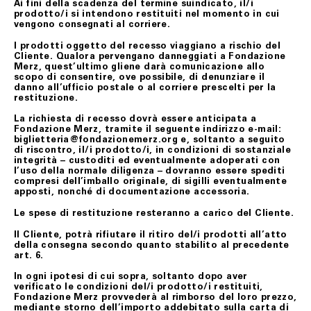
Ai fini della scadenza del termine suindicato, il/i
prodotto/i si intendono restituiti nel momento in cui
vengono consegnati al corriere.
I prodotti oggetto del recesso viaggiano a rischio del
Cliente. Qualora pervengano danneggiati a Fondazione
Merz, quest’ultimo gliene darà comunicazione allo
scopo di consentire, ove possibile, di denunziare il
danno all’ufficio postale o al corriere prescelti per la
restituzione.
La richiesta di recesso dovrà essere anticipata a
Fondazione Merz, tramite il seguente indirizzo e-mail:
biglietteria@fondazionemerz.org e, soltanto a seguito
di riscontro, il/i prodotto/i, in condizioni di sostanziale
integrità – custoditi ed eventualmente adoperati con
l’uso della normale diligenza – dovranno essere spediti
compresi dell’imballo originale, di sigilli eventualmente
apposti, nonché di documentazione accessoria.
Le spese di restituzione resteranno a carico del Cliente.
Il Cliente, potrà rifiutare il ritiro del/i prodotti all’atto
della consegna secondo quanto stabilito al precedente
art. 6.
In ogni ipotesi di cui sopra, soltanto dopo aver
verificato le condizioni del/i prodotto/i restituiti,
Fondazione Merz provvederà al rimborso del loro prezzo,
mediante storno dell’importo addebitato sulla carta di