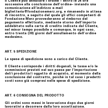
Il Cliente può annullare l’ordine – entro le 24 ore
successive alla conclusione dell’ordine– inviando una
comunicazione all’indirizzo e-mail
biglietteria@fondazionemerz.org, e rimanendo in attesa
di riscontro, a seguito del quale gli uffici competenti di
Fondazione Merz provvederanno al rimborso del
pagamento effettuato, mediante storno dell’importo
addebitato sulla carta di credito indicata dal Cliente,
nel minor tempo possibile e comunque, in ogni caso,
entro trenta (30) giorni dall’annullamento dell’ordine
medesimo.
ART. 5 SPEDIZIONE
Le spese di spedizione sono a carico del Cliente.
Il Cliente corrisponde i diritti doganali, le tasse e/o le
commissioni previsti nel suo paese per l’importazione
del/i prodotto/i oggetto di acquisto, al momento della
conclusione del contratto, poiché in tal caso i predetti
costi sono già compresi nelle spese di spedizione.
ART. 6 CONSEGNA DEL PRODOTTO
Gli ordini sono messi in lavorazione dopo due giorni
lavorativi a decorrere dalla loro accettazione.