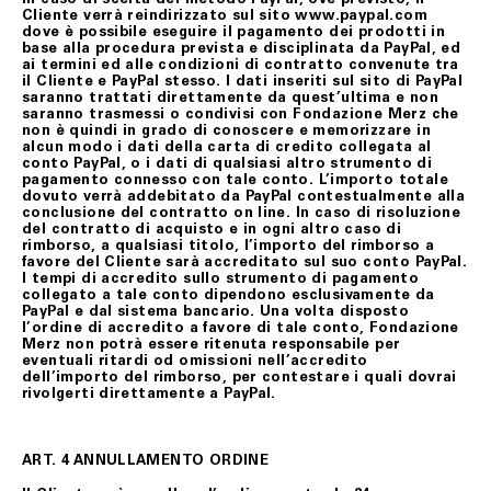
Cliente verrà reindirizzato sul sito www.paypal.com
dove è possibile eseguire il pagamento dei prodotti in
base alla procedura prevista e disciplinata da PayPal, ed
ai termini ed alle condizioni di contratto convenute tra
il Cliente e PayPal stesso. I dati inseriti sul sito di PayPal
saranno trattati direttamente da quest’ultima e non
saranno trasmessi o condivisi con Fondazione Merz che
non è quindi in grado di conoscere e memorizzare in
alcun modo i dati della carta di credito collegata al
conto PayPal, o i dati di qualsiasi altro strumento di
pagamento connesso con tale conto. L’importo totale
dovuto verrà addebitato da PayPal contestualmente alla
conclusione del contratto on line. In caso di risoluzione
del contratto di acquisto e in ogni altro caso di
rimborso, a qualsiasi titolo, l’importo del rimborso a
favore del Cliente sarà accreditato sul suo conto PayPal.
I tempi di accredito sullo strumento di pagamento
collegato a tale conto dipendono esclusivamente da
PayPal e dal sistema bancario. Una volta disposto
l’ordine di accredito a favore di tale conto, Fondazione
Merz non potrà essere ritenuta responsabile per
eventuali ritardi od omissioni nell’accredito
dell’importo del rimborso, per contestare i quali dovrai
rivolgerti direttamente a PayPal.
ART. 4 ANNULLAMENTO ORDINE