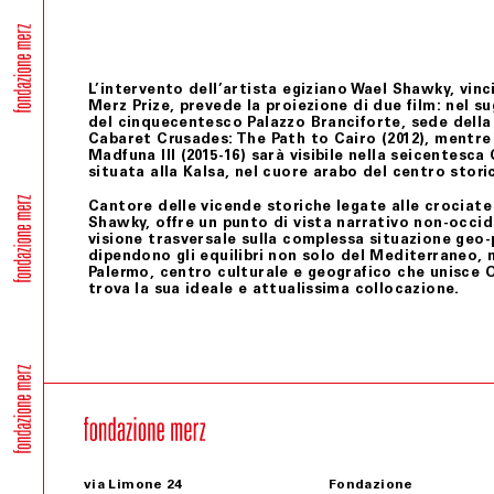
Ultimo aggiornamento 24 febbraio 2021
L’intervento dell’artista egiziano Wael Shawky, vinc
Merz Prize, prevede la proiezione di due film: nel s
del cinquecentesco Palazzo Branciforte, sede della 
Cabaret Crusades: The Path to Cairo (2012), mentre 
Madfuna III (2015-16) sarà visibile nella seicentesca
situata alla Kalsa, nel cuore arabo del centro stori
Cantore delle vicende storiche legate alle crociate 
Shawky, offre un punto di vista narrativo non-occid
visione trasversale sulla complessa situazione geo
dipendono gli equilibri non solo del Mediterraneo, 
Palermo, centro culturale e geografico che unisce 
trova la sua ideale e attualissima collocazione.
via Limone 24
Fondazione