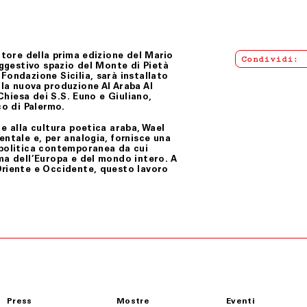
itore della prima edizione del Mario
Condividi:
uggestivo spazio del Monte di Pietà
Fondazione Sicilia, sarà installato
la nuova produzione Al Araba Al
 Chiesa dei S.S. Euno e Giuliano,
co di Palermo.
e alla cultura poetica araba, Wael
entale e, per analogia, fornisce una
-politica contemporanea da cui
ma dell’Europa e del mondo intero. A
Oriente e Occidente, questo lavoro
Press
Mostre
Eventi