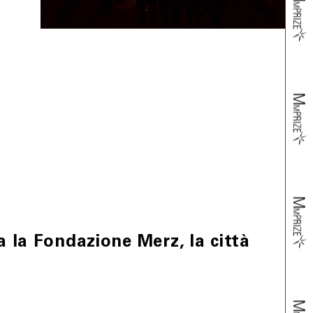
icazione al Cliente e, se accertati il danno, la non
spedizione aggiuntiva a carico del Cliente.
attando il Servizio Assistenza, provvedendo ad imballare
tazione accessoria.
ite ulteriori informazioni, insorgessero dubbi o perplessità
ulla carta di credito indicata dal Cliente.
ove tali casi possano provocare ritardo, ovvero rendere la
o, si riserverà di risolvere il contratto. In tali ipotesi,
o dell’importo addebitato sulla carta di credito da lui
ra la Fondazione Merz, la città