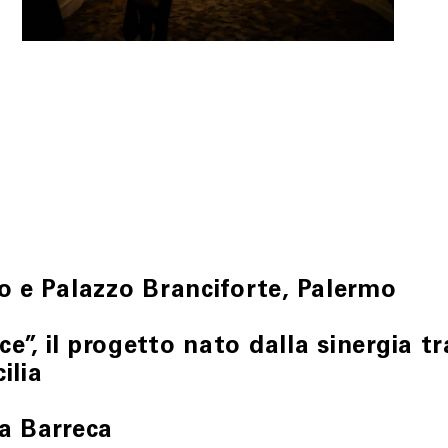
zione Merz, effettuate le necessarie verifiche, ne daranno comun
ocedura di sostituzione del/i prodotto/i, senza alcuna spesa di 
/i, secondo le istruzioni e all’indirizzo postale ottenuti cont
le, i sigilli eventualmente apposti nonché l’eventuale documen
atto se, anche a seguito del perfezionamento dello stesso, acquis
r l’acquisto.
pagamento effettuato mediante storno dell’importo addebitato s
vento non prevedibile, indisponibilità dei mezzi di trasporto, 
, e/o fossero causa di significativo aumento del costo a suo caric
indirizzo di posta elettronica del Cliente.
l rimborso del pagamento effettuato, che avverrà mediante storn
no e Palazzo Branciforte, Palermo
nto a qualsiasi titolo nei confronti di Fondazione Merz.
nce”, il progetto nato dalla sinergia t
cilia
 alla Legge italiana.
ra Barreca