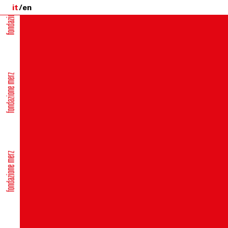
it
en