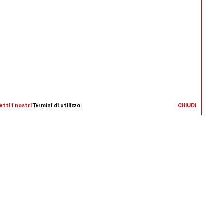
tti i nostri
Termini di utilizzo.
CHIUDI
ranea nel 2005, con