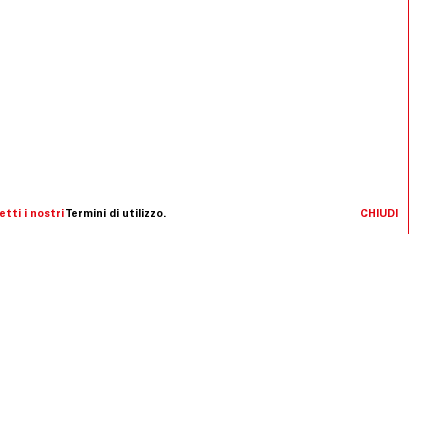
tti i nostri
Termini di utilizzo.
CHIUDI
ranea nel 2005, con