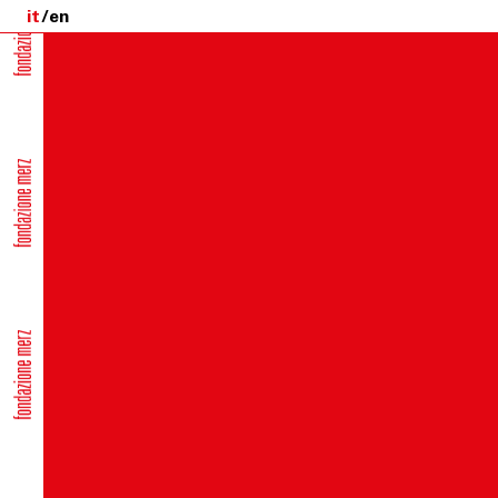
it
en