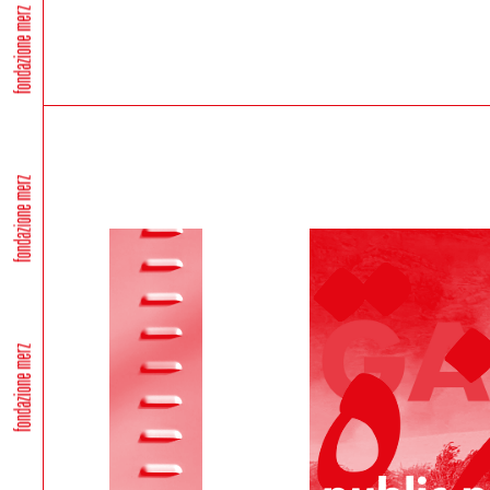
Il Cliente dovrà procedere alla restituzione del/i prodotto
accuratamente il prodotto, accludendovi l’imballo origina
ART. 9 RISOLUZIONE DEL CONTRATTO
Fondazione Merz si riserva il diritto di risolvere il contr
in merito alla titolarità della carta di credito utilizzata pe
Fondazione Merz, in tal caso, provvederà al rimborso del 
Fondazione Merz, se informato di casi di forza maggiore, e
consegna del/i prodotto/i acquistati difficile o impossibile
Fondazione Merz comunicherà le proprie determinazioni all’
Il Cliente, nei casi suindicati, avrà diritto ad ottenere i
indicata.
Resta esclusa ogni altra pretesa e/o richiesta di risarcime
ART. 10 LEGGE APPLICABILE
Le presenti condizioni generali di vendita sono sottoposte
Ultimo aggiornamento 24 febbraio 2021