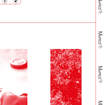
attando il Servizio Assistenza, provvedendo ad imballare
tazione accessoria.
ite ulteriori informazioni, insorgessero dubbi o perplessità
ulla carta di credito indicata dal Cliente.
ove tali casi possano provocare ritardo, ovvero rendere la
o, si riserverà di risolvere il contratto. In tali ipotesi,
o dell’importo addebitato sulla carta di credito da lui