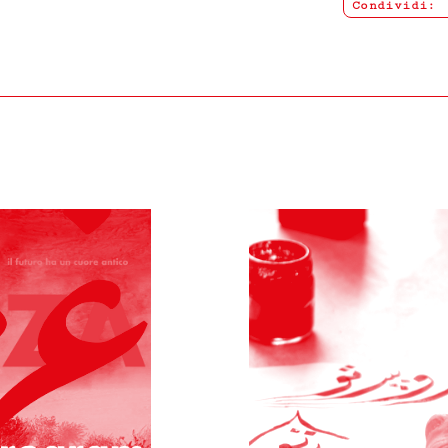
Condividi:
/i, secondo le istruzioni e all’indirizzo postale ottenuti cont
le, i sigilli eventualmente apposti nonché l’eventuale documen
atto se, anche a seguito del perfezionamento dello stesso, acquis
r l’acquisto.
pagamento effettuato mediante storno dell’importo addebitato s
vento non prevedibile, indisponibilità dei mezzi di trasporto, 
, e/o fossero causa di significativo aumento del costo a suo caric
indirizzo di posta elettronica del Cliente.
l rimborso del pagamento effettuato, che avverrà mediante storn
nto a qualsiasi titolo nei confronti di Fondazione Merz.
 alla Legge italiana.