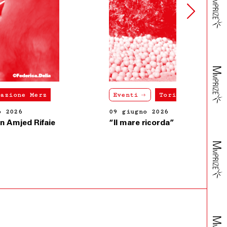
Eventi
Torino, Fondazione Merz
09 giugno 2026
“Il mare ricorda” con Nabil Bey Salameh