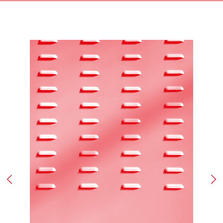
Fondazione Merz, effettuate le necessarie verifiche, ne
daranno comunicazione al Cliente e, se accertati il
danno, la non conformità o il difetto di fabbricazione,
attiveranno la procedura di sostituzione del/i
prodotto/i, senza alcuna spesa di spedizione aggiuntiva
a carico del Cliente.
Il Cliente dovrà procedere alla restituzione del/i
prodotto/i, secondo le istruzioni e all’indirizzo postale
ottenuti contattando il Servizio Assistenza,
provvedendo ad imballare accuratamente il prodotto,
accludendovi l’imballo originale, i sigilli eventualmente
apposti nonché l’eventuale documentazione accessoria.
ART. 9 RISOLUZIONE DEL CONTRATTO
Fondazione Merz si riserva il diritto di risolvere il
contratto se, anche a seguito del perfezionamento dello
stesso, acquisite ulteriori informazioni, insorgessero
dubbi o perplessità in merito alla titolarità della carta di
credito utilizzata per l’acquisto.
Fondazione Merz, in tal caso, provvederà al rimborso del
pagamento effettuato mediante storno dell’importo
addebitato sulla carta di credito indicata dal Cliente.
Fondazione Merz, se informato di casi di forza maggiore,
evento non prevedibile, indisponibilità dei mezzi di