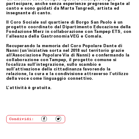
partecipare, anche senza esperienze pregresse legate al
In ogni ipotesi di cui sopra, soltanto dopo aver verificato
canto e sono guidati da Marta Tangredi, artista ed
le condizioni del/i prodotto/i restituiti, Fondazione
insegnante di canto.
Merz provvederà al rimborso del loro prezzo, mediante
storno dell’importo addebitato sulla carta di credito
Il Coro Sociale sul quartiere di Borgo San Paolo è un
indicata dal Cliente, nel minor tempo possibile e,
progetto coordinato dal Dipartimento Educazione della
comunque, in ogni caso, quattordici (14) giorni dal
Fondazione Merz in collaborazione con Tampep ETS, con
rientro della merce.
l’alleanza della Gastronomia VEG e Comala.
Nei casi di mancato rispetto delle condizioni e modalità
Recuperando la memoria del Coro Popolare Dante di
di esercizio del recesso previste nel presente articolo, il
Nanni (un’iniziativa sorta nel 2018 sul territorio grazie
contratto rimarrà valido ed efficace, pertanto, il Cliente
all’Associazione Popolare Via di Nanni) e confermando la
non avrà nulla a pretendere da Fondazione Merz che, se
collaborazione con Tampep, il progetto comune si
richiesto, restituirà il/i prodotti al Cliente addebitando
focalizza sull’integrazione, sullo scambio e
le spese di spedizione.
sull’attivazione della cittadinanza favorendo la
relazione, la cura e la condivisione attraverso l’utilizzo
della voce come linguaggio connettivo.
ART. 8 GARANZIA SUI BENI
L’attività è gratuita.
Tutti i prodotti in vendita nel presente sito sono
realizzati rispettando elevati standard di qualità; nel
caso in cui il Cliente riceva un prodotto danneggiato,
non conforme o con difetto di fabbricazione, dovrà darne
immediata comunicazione a Fondazione Merz.
Condividi:
I difetti di fabbricazione non evidentemente riconoscibili
al momento del ricevimento del prodotto, dovranno
essere comunicati a Fondazione Merz dal Cliente.
In tutti i casi di cui sopra, gli uffici competenti di