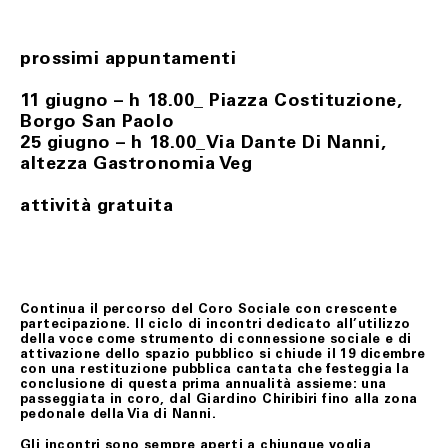
Il Cliente ha diritto di recedere dal contratto, senza
alcuna penalità, provvedendo alla restituzione del/i
prodotto/i, entro un termine perentorio di quattordici
(14) giorni lavorativi a far data dal giorno del ricevimento
prossimi appuntamenti
degli stessi.
Ai fini della scadenza del termine suindicato, il/i
11 giugno – h 18.00_ Piazza Costituzione,
prodotto/i si intendono restituiti nel momento in cui
Borgo San Paolo
vengono consegnati al corriere.
25 giugno – h 18.00_Via Dante Di Nanni,
I prodotti oggetto del recesso viaggiano a rischio del
altezza Gastronomia Veg
Cliente. Qualora pervengano danneggiati a Fondazione
Merz, quest’ultimo gliene darà comunicazione allo scopo
di consentire, ove possibile, di denunziare il danno
attività gratuita
all’ufficio postale o al corriere prescelti per la
restituzione.
La richiesta di recesso dovrà essere anticipata a
Fondazione Merz, tramite il seguente indirizzo e-mail:
biglietteria@fondazionemerz.org e, soltanto a seguito di
riscontro, il/i prodotto/i, in condizioni di sostanziale
Continua il percorso del Coro Sociale con crescente
integrità – custoditi ed eventualmente adoperati con
partecipazione. Il ciclo di incontri dedicato all’utilizzo
l’uso della normale diligenza – dovranno essere spediti
della voce come strumento di connessione sociale e di
compresi dell’imballo originale, di sigilli eventualmente
attivazione dello spazio pubblico si chiude il 19 dicembre
apposti, nonché di documentazione accessoria.
con una restituzione pubblica cantata che festeggia la
conclusione di questa prima annualità assieme: una
Le spese di restituzione resteranno a carico del Cliente.
passeggiata in coro, dal Giardino Chiribiri fino alla zona
pedonale della Via di Nanni.
Il Cliente, potrà rifiutare il ritiro del/i prodotti all’atto
della consegna secondo quanto stabilito al precedente
Gli incontri sono sempre aperti a chiunque voglia
art. 6.