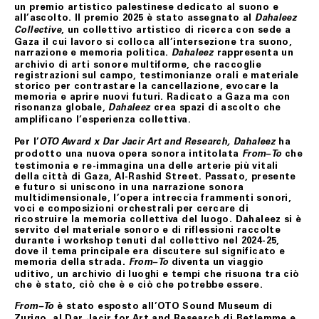
prodotto/i, senza alcuna spesa di spedizione aggiuntiva
un premio artistico palestinese dedicato al suono e
a carico del Cliente.
all’ascolto. Il premio 2025 è stato assegnato al
Dahaleez
, un collettivo artistico di ricerca con sede a
Collective
Il Cliente dovrà procedere alla restituzione del/i
Gaza il cui lavoro si colloca all’intersezione tra suono,
prodotto/i, secondo le istruzioni e all’indirizzo postale
narrazione e memoria politica.
rappresenta un
Dahaleez
ottenuti contattando il Servizio Assistenza,
archivio di arti sonore multiforme, che raccoglie
provvedendo ad imballare accuratamente il prodotto,
registrazioni sul campo, testimonianze orali e materiale
accludendovi l’imballo originale, i sigilli eventualmente
storico per contrastare la cancellazione, evocare la
apposti nonché l’eventuale documentazione accessoria.
memoria e aprire nuovi futuri. Radicato a Gaza ma con
risonanza globale,
crea spazi di ascolto che
Dahaleez
amplificano l’esperienza collettiva.
ART. 9 RISOLUZIONE DEL CONTRATTO
Per l’
ha
OTO Award x Dar Jacir Art and Research, Dahaleez
Fondazione Merz si riserva il diritto di risolvere il
prodotto una nuova opera sonora intitolata
che
From–To
contratto se, anche a seguito del perfezionamento dello
testimonia e re-immagina una delle arterie più vitali
stesso, acquisite ulteriori informazioni, insorgessero
della città di Gaza, Al-Rashid Street. Passato, presente
dubbi o perplessità in merito alla titolarità della carta di
e futuro si uniscono in una narrazione sonora
credito utilizzata per l’acquisto.
multidimensionale, l’opera intreccia frammenti sonori,
voci e composizioni orchestrali per cercare di
Fondazione Merz, in tal caso, provvederà al rimborso del
ricostruire la memoria collettiva del luogo. Dahaleez si è
pagamento effettuato mediante storno dell’importo
servito del materiale sonoro e di riflessioni raccolte
addebitato sulla carta di credito indicata dal Cliente.
durante i workshop tenuti dal collettivo nel 2024-25,
dove il tema principale era discutere sul significato e
Fondazione Merz, se informato di casi di forza maggiore,
memoria della strada.
diventa un viaggio
From–To
evento non prevedibile, indisponibilità dei mezzi di
uditivo, un archivio di luoghi e tempi che risuona tra ciò
trasporto, ove tali casi possano provocare ritardo,
che è stato, ciò che è e ciò che potrebbe essere.
ovvero rendere la consegna del/i prodotto/i acquistati
difficile o impossibile, e/o fossero causa di significativo
è stato esposto all’OTO Sound Museum di
aumento del costo a suo carico, si riserverà di risolvere
From–To
il contratto. In tali ipotesi, Fondazione Merz
Zurigo, al Dar Jacir for Art and Research di Betlemme e