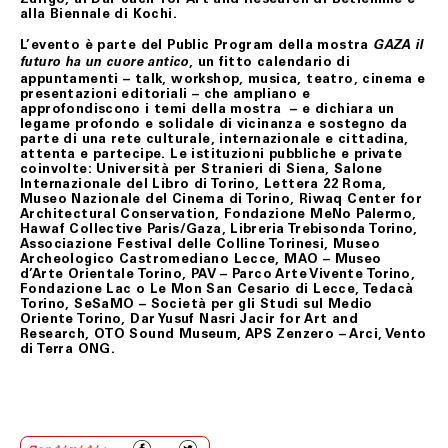
comunicherà le proprie determinazioni all’indirizzo di
alla Biennale di Kochi.
posta elettronica del Cliente.
L’evento è parte del Public Program della mostra
GAZA il
Il Cliente, nei casi suindicati, avrà diritto ad ottenere il
, un fitto
calendario di
futuro ha un cuore antico
rimborso del pagamento effettuato, che avverrà
appuntamenti
– talk, workshop, musica, teatro, cinema e
mediante storno dell’importo addebitato sulla carta di
presentazioni editoriali – che ampliano e
credito da lui indicata.
approfondiscono i temi della mostra – e dichiara un
legame profondo e solidale di vicinanza e sostegno da
Resta esclusa ogni altra pretesa e/o richiesta di
parte di una
rete culturale, internazionale e cittadina
,
risarcimento a qualsiasi titolo nei confronti di
attenta e partecipe. Le istituzioni pubbliche e private
Fondazione Merz.
coinvolte: Università per Stranieri di Siena, Salone
Internazionale del Libro di Torino, Lettera 22 Roma,
Museo Nazionale del Cinema di Torino, Riwaq Center for
Architectural Conservation, Fondazione MeNo Palermo,
ART. 10 LEGGE APPLICABILE
Hawaf Collective Paris/Gaza, Libreria Trebisonda Torino,
Associazione Festival delle Colline Torinesi, Museo
Le presenti condizioni generali di vendita sono
Archeologico Castromediano Lecce, MAO – Museo
sottoposte alla Legge italiana.
d’Arte Orientale Torino, PAV – Parco Arte Vivente Torino,
Fondazione Lac o Le Mon San Cesario di Lecce, Tedacà
Torino, SeSaMO – Società per gli Studi sul Medio
Ultimo aggiornamento 24 febbraio 2021
Oriente Torino, Dar Yusuf Nasri Jacir for Art and
Research, OTO Sound Museum, APS Zenzero – Arci, Vento
di Terra ONG.