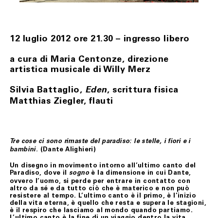
Nei casi di mancato rispetto delle condizioni e modalità
di esercizio del recesso previste nel presente articolo, il
contratto rimarrà valido ed efficace, pertanto, il Cliente
non avrà nulla a pretendere da Fondazione Merz che, se
12 luglio 2012 ore 21.30 – ingresso libero
richiesto, restituirà il/i prodotti al Cliente addebitando
le spese di spedizione.
a cura di Maria Centonze, direzione
artistica musicale di Willy Merz
ART. 8 GARANZIA SUI BENI
Silvia Battaglio,
, scrittura fisica
Eden
Tutti i prodotti in vendita nel presente sito sono
realizzati rispettando elevati standard di qualità; nel
Matthias Ziegler, flauti
caso in cui il Cliente riceva un prodotto danneggiato,
non conforme o con difetto di fabbricazione, dovrà darne
immediata comunicazione a Fondazione Merz.
I difetti di fabbricazione non evidentemente riconoscibili
al momento del ricevimento del prodotto, dovranno
Tre cose ci sono rimaste del paradiso: le stelle, i fiori e i
essere comunicati a Fondazione Merz dal Cliente.
(Dante Alighieri)
bambini.
In tutti i casi di cui sopra, gli uffici competenti di
Un disegno in movimento intorno all’ultimo canto del
Fondazione Merz, effettuate le necessarie verifiche, ne
Paradiso, dove il
è la dimensione in cui Dante,
sogno
daranno comunicazione al Cliente e, se accertati il
ovvero l’uomo, si perde per entrare in contatto con
danno, la non conformità o il difetto di fabbricazione,
altro da sé e da tutto ciò che è materico e non può
attiveranno la procedura di sostituzione del/i
resistere al tempo. L’ultimo canto è il primo, è l’inizio
prodotto/i, senza alcuna spesa di spedizione aggiuntiva
della vita eterna, è quello che resta e supera le stagioni,
a carico del Cliente.
è il respiro che lasciamo al mondo quando partiamo.
L’ultimo canto è la fine di un viaggio dentro la vita