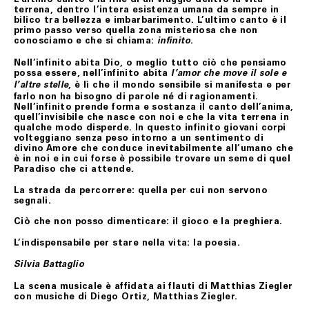
Il Cliente dovrà procedere alla restituzione del/i
terrena, dentro l’intera esistenza umana da sempre in
prodotto/i, secondo le istruzioni e all’indirizzo postale
bilico tra bellezza e imbarbarimento. L’ultimo canto è il
ottenuti contattando il Servizio Assistenza,
primo passo verso quella zona misteriosa che non
provvedendo ad imballare accuratamente il prodotto,
conosciamo e che si chiama:
.
infinito
accludendovi l’imballo originale, i sigilli eventualmente
apposti nonché l’eventuale documentazione accessoria.
Nell’infinito abita Dio, o meglio tutto ciò che pensiamo
possa essere, nell’infinito abita
l’amor che move il sole e
, è lì che il mondo sensibile si manifesta e per
l’altre stelle
ART. 9 RISOLUZIONE DEL CONTRATTO
farlo non ha bisogno di parole né di ragionamenti.
Nell’infinito prende forma e sostanza il canto dell’anima,
Fondazione Merz si riserva il diritto di risolvere il
quell’invisibile che nasce con noi e che la vita terrena in
contratto se, anche a seguito del perfezionamento dello
qualche modo disperde. In questo infinito giovani corpi
stesso, acquisite ulteriori informazioni, insorgessero
volteggiano senza peso intorno a un sentimento di
dubbi o perplessità in merito alla titolarità della carta di
divino Amore che conduce inevitabilmente all’umano che
credito utilizzata per l’acquisto.
è in noi e in cui forse è possibile trovare un seme di quel
Paradiso che ci attende.
Fondazione Merz, in tal caso, provvederà al rimborso del
pagamento effettuato mediante storno dell’importo
La strada da percorrere: quella per cui non servono
addebitato sulla carta di credito indicata dal Cliente.
segnali.
Fondazione Merz, se informato di casi di forza maggiore,
Ciò che non posso dimenticare: il gioco e la preghiera.
evento non prevedibile, indisponibilità dei mezzi di
trasporto, ove tali casi possano provocare ritardo,
L’indispensabile per stare nella vita: la poesia.
ovvero rendere la consegna del/i prodotto/i acquistati
difficile o impossibile, e/o fossero causa di significativo
aumento del costo a suo carico, si riserverà di risolvere
Silvia Battaglio
il contratto. In tali ipotesi, Fondazione Merz
comunicherà le proprie determinazioni all’indirizzo di
La scena musicale è affidata ai flauti di Matthias Ziegler
posta elettronica del Cliente.
con musiche di Diego Ortiz, Matthias Ziegler.