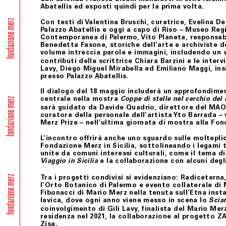
Abatellis ed esposti quindi per la prima volta.
Con testi di
Valentina Bruschi
, curatrice,
Evelina D
Palazzo Abatellis e oggi a capo di Riso – Museo Re
Contemporanea di Palermo,
Vito Planeta
, responsab
Benedetta Fasone
, storiche dell’arte e archiviste de
volume intreccia parole e immagini, includendo un
contributi della scrittrice
Chiara Barzini
e le intervi
Lavy
,
Diego Miguel Mirabella
ed
Emiliano Maggi
, in
presso Palazzo Abatellis.
Il dialogo del 18 maggio includerà un approfondimen
centrale nella mostra
Coppe di stelle nel cerchio del 
sarà guidato da
Davide Quadrio
, direttore del MAO
curatore della personale dell’artista
Yto Barrada
– 
Merz Prize – nell’ultima giornata di mostra alla Fo
L’incontro offrirà anche uno sguardo sulle moltepli
Fondazione Merz
in Sicilia, sottolineando i legami t
unite da comuni interessi culturali, come il tema di
e la collaborazione con alcuni degli
Viaggio in Sicilia
Tra i progetti condivisi si evidenziano:
Radiceterna
l’Orto Botanico di Palermo e evento collaterale di 
Fibonacci
di
Mario Merz
nella tenuta sull’Etna insta
lavica, dove ogni anno viene messo in scena lo
Sciar
coinvolgimento di
Gili Lavy
, finalista del Mario Mer
residenza nel 2021, la collaborazione al progetto
ZA
Zisa.