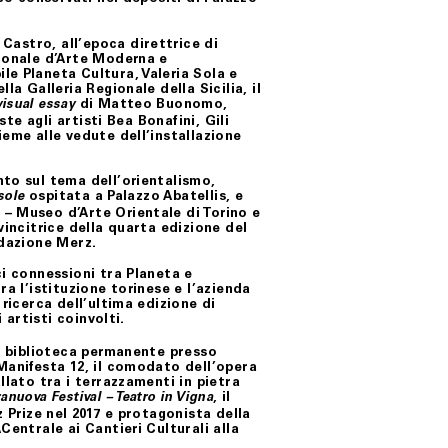
e Castro
, all’epoca direttrice di
gionale d’Arte Moderna e
ile Planeta Cultura,
Valeria Sola
e
lla Galleria Regionale della Sicilia, il
di
Matteo Buonomo
,
visual essay
ste agli artisti
Bea Bonafini
,
Gili
sieme alle vedute dell’installazione
to sul tema dell’orientalismo,
ospitata a Palazzo Abatellis, e
sole
 – Museo d’Arte Orientale di Torino e
vincitrice della quarta edizione del
ndazione Merz.
ci connessioni tra
Planeta
e
ra l’istituzione torinese e l’azienda
 ricerca dell’ultima edizione di
 artisti coinvolti.
, biblioteca permanente presso
Manifesta 12, il comodato dell’opera
llato tra i terrazzamenti in pietra
, il
anuova Festival – Teatro in Vigna
z Prize nel 2017 e protagonista della
Centrale
ai Cantieri Culturali alla