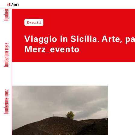
it
en
Eventi
Viaggio in Sicilia. Arte,
Merz_evento