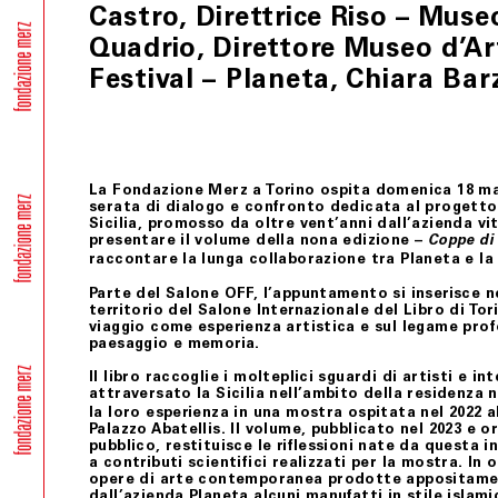
Castro, Direttrice Riso – Mu
Quadrio, Direttore Museo d’Ar
Festival – Planeta, Chiara Barz
La Fondazione Merz a Torino ospita
domenica 18 mag
serata di dialogo e confronto dedicata al progett
Sicilia
, promosso da oltre vent’anni dall’azienda vi
presentare il volume della
nona edizione –
Coppe di 
raccontare la lunga collaborazione tra Planeta e l
Parte del
Salone OFF
, l’appuntamento si inserisce n
territorio del Salone Internazionale del Libro di To
viaggio come esperienza artistica e sul legame pr
paesaggio e memoria.
Il libro raccoglie i molteplici sguardi di artisti e in
attraversato la Sicilia nell’ambito della residenz
la loro esperienza in una mostra ospitata nel 2022 al
Palazzo Abatellis. Il volume, pubblicato nel 2023 e o
pubblico, restituisce le riflessioni nate da questa i
a contributi scientifici realizzati per la mostra. In 
opere di arte contemporanea prodotte appositamen
dall’azienda Planeta alcuni manufatti in stile islam