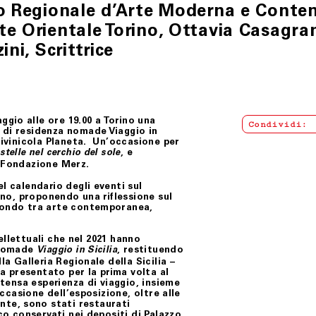
seo Regionale d’Arte Moderna e Cont
te Orientale Torino, Ottavia Casagra
ini, Scrittrice
gio alle ore 19.00 a Torino
una
Condividi:
o di residenza nomade
Viaggio in
tivinicola Planeta. Un’occasione per
, e
stelle nel cerchio del sole
a Fondazione Merz.
el calendario degli eventi sul
rino, proponendo una riflessione sul
ofondo tra arte contemporanea,
tellettuali che nel 2021 hanno
a nomade
, restituendo
Viaggio in Sicilia
la Galleria Regionale della Sicilia –
ra presentato per la prima volta al
ntensa esperienza di viaggio, insieme
occasione dell’esposizione, oltre alle
te, sono stati restaurati
ico conservati nei depositi di Palazzo