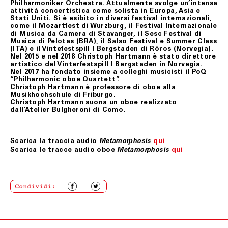
Philharmoniker Orchestra. Attualmente svolge un’intensa
evento non prevedibile, indisponibilità dei mezzi di
attività concertistica come solista in Europa, Asia e
trasporto, ove tali casi possano provocare ritardo,
Stati Uniti. Si è esibito in diversi festival internazionali,
ovvero rendere la consegna del/i prodotto/i acquistati
come il Mozartfest di Wurzburg, il Festival Internazionale
difficile o impossibile, e/o fossero causa di significativo
di Musica da Camera di Stavanger, il Sesc Festival di
aumento del costo a suo carico, si riserverà di risolvere
Musica di Pelotas (BRA), il Salso Festival e Summer Class
il contratto. In tali ipotesi, Fondazione Merz
(ITA) e il Vintefestspill I Bergstaden di Röros (Norvegia).
comunicherà le proprie determinazioni all’indirizzo di
Nel 2015 e nel 2018 Christoph Hartmann è stato direttore
posta elettronica del Cliente.
artistico del Vinterfestspill I Bergstaden in Norvegia.
Il Cliente, nei casi suindicati, avrà diritto ad ottenere il
Nel 2017 ha fondato insieme a colleghi musicisti il PoQ
rimborso del pagamento effettuato, che avverrà
“Philharmonic oboe Quartett”.
mediante storno dell’importo addebitato sulla carta di
Christoph Hartmann è professore di oboe alla
credito da lui indicata.
Musikhochschule di Friburgo.
Christoph Hartmann suona un oboe realizzato
Resta esclusa ogni altra pretesa e/o richiesta di
dall’Atelier Bulgheroni di Como.
risarcimento a qualsiasi titolo nei confronti di
Fondazione Merz.
Scarica la traccia audio
qui
Metamorphosis
Scarica le tracce audio oboe
qui
Metamorphosis
ART. 10 LEGGE APPLICABILE
Le presenti condizioni generali di vendita sono
sottoposte alla Legge italiana.
Condividi:
Ultimo aggiornamento 24 febbraio 2021