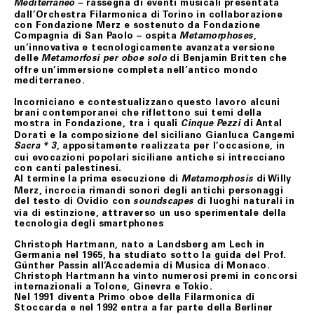
rassegna di eventi musicali presentata
Mediterraneo –
In tutti i casi di cui sopra, gli uffici competenti di
dall’Orchestra Filarmonica di Torino in collaborazione
Fondazione Merz, effettuate le necessarie verifiche, ne
con Fondazione Merz e sostenuto da Fondazione
daranno comunicazione al Cliente e, se accertati il
Compagnia di San Paolo – ospita
,
Metamorphoses
danno, la non conformità o il difetto di fabbricazione,
un’innovativa e tecnologicamente avanzata versione
attiveranno la procedura di sostituzione del/i
delle
di Benjamin Britten che
Metamorfosi per oboe solo
prodotto/i, senza alcuna spesa di spedizione aggiuntiva
offre un’immersione completa nell’antico mondo
a carico del Cliente.
mediterraneo.
Il Cliente dovrà procedere alla restituzione del/i
Incorniciano e contestualizzano questo lavoro alcuni
prodotto/i, secondo le istruzioni e all’indirizzo postale
brani contemporanei che riflettono sui temi della
ottenuti contattando il Servizio Assistenza,
mostra in Fondazione, tra i quali
di Antal
Cinque Pezzi
provvedendo ad imballare accuratamente il prodotto,
Dorati e la composizione del siciliano Gianluca Cangemi
accludendovi l’imballo originale, i sigilli eventualmente
, appositamente realizzata per l’occasione, in
apposti nonché l’eventuale documentazione accessoria.
Sacra * 3
cui evocazioni popolari siciliane antiche si intrecciano
con canti palestinesi.
Al termine la prima esecuzione di
di Willy
Metamorphosis
ART. 9 RISOLUZIONE DEL CONTRATTO
Merz, incrocia rimandi sonori degli antichi personaggi
del testo di Ovidio con
di luoghi naturali in
soundscapes
Fondazione Merz si riserva il diritto di risolvere il
via di estinzione, attraverso un uso sperimentale della
contratto se, anche a seguito del perfezionamento dello
tecnologia degli smartphones
stesso, acquisite ulteriori informazioni, insorgessero
dubbi o perplessità in merito alla titolarità della carta di
Christoph Hartmann
, nato a Landsberg am Lech in
credito utilizzata per l’acquisto.
Germania nel 1965, ha studiato sotto la guida del Prof.
Günther Passin all’Accademia di Musica di Monaco.
Fondazione Merz, in tal caso, provvederà al rimborso del
Christoph Hartmann ha vinto numerosi premi in concorsi
pagamento effettuato mediante storno dell’importo
internazionali a Tolone, Ginevra e Tokio.
addebitato sulla carta di credito indicata dal Cliente.
Nel 1991 diventa Primo oboe della Filarmonica di
Stoccarda e nel 1992 entra a far parte della Berliner
Fondazione Merz, se informato di casi di forza maggiore,