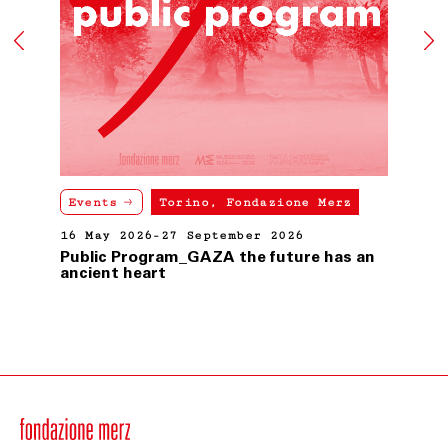
Il Cliente, nei casi suindicati, avrà diritto ad ottenere il
rimborso del pagamento effettuato, che avverrà
mediante storno dell’importo addebitato sulla carta di
credito da lui indicata.
Resta esclusa ogni altra pretesa e/o richiesta di
risarcimento a qualsiasi titolo nei confronti di
Fondazione Merz.
ART. 10 LEGGE APPLICABILE
Le presenti condizioni generali di vendita sono
Events
Torino, Fondazione Merz
sottoposte alla Legge italiana.
16 May 2026-27 September 2026
Public Program_GAZA the future has an
Ultimo aggiornamento 24 febbraio 2021
ancient heart