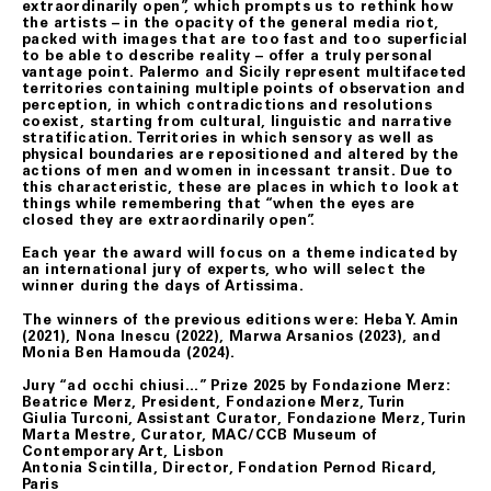
extraordinarily open”, which prompts us to rethink how
the artists – in the opacity of the general media riot,
Nei casi di mancato rispetto delle condizioni e modalità
packed with images that are too fast and too superficial
di esercizio del recesso previste nel presente articolo, il
to be able to describe reality – offer a truly personal
contratto rimarrà valido ed efficace, pertanto, il Cliente
vantage point. Palermo and Sicily represent multifaceted
non avrà nulla a pretendere da Fondazione Merz che, se
territories containing multiple points of observation and
richiesto, restituirà il/i prodotti al Cliente addebitando
perception, in which contradictions and resolutions
le spese di spedizione.
coexist, starting from cultural, linguistic and narrative
stratification. Territories in which sensory as well as
physical boundaries are repositioned and altered by the
actions of men and women in incessant transit. Due to
ART. 8 GARANZIA SUI BENI
this characteristic, these are places in which to look at
things while remembering that “when the eyes are
Tutti i prodotti in vendita nel presente sito sono
closed they are extraordinarily open”.
realizzati rispettando elevati standard di qualità; nel
caso in cui il Cliente riceva un prodotto danneggiato,
Each year the award will focus on a theme indicated by
non conforme o con difetto di fabbricazione, dovrà darne
an international jury of experts, who will select the
immediata comunicazione a Fondazione Merz.
winner during the days of Artissima.
I difetti di fabbricazione non evidentemente riconoscibili
al momento del ricevimento del prodotto, dovranno
The winners of the previous editions were: Heba Y. Amin
essere comunicati a Fondazione Merz dal Cliente.
(2021), Nona Inescu (2022), Marwa Arsanios (2023), and
Monia Ben Hamouda (2024).
In tutti i casi di cui sopra, gli uffici competenti di
Fondazione Merz, effettuate le necessarie verifiche, ne
Jury “ad occhi chiusi…” Prize 2025 by Fondazione Merz:
daranno comunicazione al Cliente e, se accertati il
Beatrice Merz, President, Fondazione Merz, Turin
danno, la non conformità o il difetto di fabbricazione,
Giulia Turconi, Assistant Curator, Fondazione Merz, Turin
attiveranno la procedura di sostituzione del/i
Marta Mestre, Curator, MAC/CCB Museum of
prodotto/i, senza alcuna spesa di spedizione aggiuntiva
Contemporary Art, Lisbon
a carico del Cliente.
Antonia Scintilla, Director, Fondation Pernod Ricard,
Paris