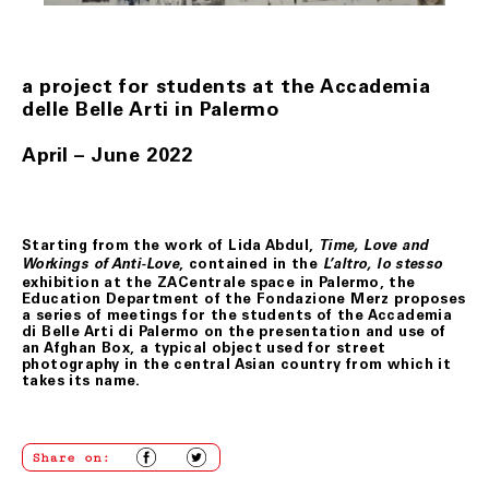
Il Cliente, al momento della consegna, dovrà controllare
che il numero dei colli corrisponda a quello indicato
nella lettera di vettura. Inoltre, eventuali danni da
trasporto evidentemente presumibili da imballo
a project for students at the Accademia
alterato, bagnato, danneggiato, dovranno essere
immediatamente contestati secondo la modalità
delle Belle Arti in Palermo
indicata all’atto della consegna.
Il Cliente si impegna a segnalare prontamente – e
April – June 2022
comunque non oltre otto (8) giorni dalla data di
avvenuta consegna –a Fondazione Merz tramite
l’indirizzo e-mail biglietteria@fondazionemerz.org, ogni e
qualsiasi eventuale problema inerente all’integrità fisica,
alla corrispondenza o alla completezza del/i prodotto/i
Starting from the work of Lida Abdul,
Time, Love and
ricevuti.
, contained in the
Workings of Anti-Love
L’altro, lo stesso
Il Cliente, se assente al momento della consegna,
exhibition at the ZACentrale space in Palermo, the
troverà un messaggio di avviso di mancata consegna con
Education Department of the Fondazione Merz proposes
la modalità da seguire per concordare la consegna in una
a series of meetings for the students of the Accademia
diversa data. Qualora anche il secondo tentativo di
di Belle Arti di Palermo on the presentation and use of
consegna non vada a buon fine, Fondazione Merz, se
an Afghan Box, a typical object used for street
informato al riguardo dal corriere, previo contatto col
photography in the central Asian country from which it
Cliente, darà istruzioni per la risoluzione del problema.
takes its name.
ART. 7 DIRITTO DI RECESSO
Share on:
Il Cliente ha diritto di recedere dal contratto, senza
alcuna penalità, provvedendo alla restituzione del/i