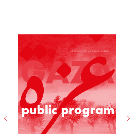
prodotto/i, entro un termine perentorio di quattordici
(14) giorni lavorativi a far data dal giorno del ricevimento
degli stessi.
Ai fini della scadenza del termine suindicato, il/i
prodotto/i si intendono restituiti nel momento in cui
vengono consegnati al corriere.
I prodotti oggetto del recesso viaggiano a rischio del
Cliente. Qualora pervengano danneggiati a Fondazione
Merz, quest’ultimo gliene darà comunicazione allo scopo
di consentire, ove possibile, di denunziare il danno
all’ufficio postale o al corriere prescelti per la
restituzione.
La richiesta di recesso dovrà essere anticipata a
Fondazione Merz, tramite il seguente indirizzo e-mail:
biglietteria@fondazionemerz.org e, soltanto a seguito di
riscontro, il/i prodotto/i, in condizioni di sostanziale
integrità – custoditi ed eventualmente adoperati con
l’uso della normale diligenza – dovranno essere spediti
compresi dell’imballo originale, di sigilli eventualmente
apposti, nonché di documentazione accessoria.
Le spese di restituzione resteranno a carico del Cliente.
Il Cliente, potrà rifiutare il ritiro del/i prodotti all’atto
della consegna secondo quanto stabilito al precedente
art. 6.