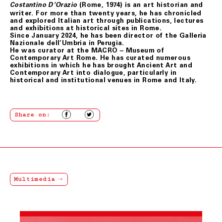
(Rome, 1974) is an art historian and
Le presenti condizioni generali di vendita sono
Costantino D’Orazio
sottoposte alla Legge italiana.
writer. For more than twenty years, he has chronicled
and explored Italian art through publications, lectures
and exhibitions at historical sites in Rome.
Since January 2024, he has been director of the Galleria
Ultimo aggiornamento 24 febbraio 2021
Nazionale dell’Umbria in Perugia.
He was curator at the MACRO – Museum of
Contemporary Art Rome. He has curated numerous
exhibitions in which he has brought Ancient Art and
Contemporary Art into dialogue, particularly in
historical and institutional venues in Rome and Italy.
Share on:
Multimedia