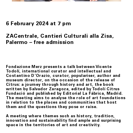
Tutti i prodotti in vendita nel presente sito sono
realizzati rispettando elevati standard di qualità; nel
caso in cui il Cliente riceva un prodotto danneggiato,
non conforme o con difetto di fabbricazione, dovrà darne
immediata comunicazione a Fondazione Merz.
6 February 2024 at 7 pm
I difetti di fabbricazione non evidentemente riconoscibili
al momento del ricevimento del prodotto, dovranno
ZACentrale, Cantieri Culturali alla Zisa,
essere comunicati a Fondazione Merz dal Cliente.
Palermo – free admission
In tutti i casi di cui sopra, gli uffici competenti di
Fondazione Merz, effettuate le necessarie verifiche, ne
daranno comunicazione al Cliente e, se accertati il
danno, la non conformità o il difetto di fabbricazione,
attiveranno la procedura di sostituzione del/i
prodotto/i, senza alcuna spesa di spedizione aggiuntiva
Fondazione Merz presents a
talk between Vicente
a carico del Cliente.
Todolí, international curator and intellectual and
Costantino D’Orazio, curator, populariser, author and
Il Cliente dovrà procedere alla restituzione del/i
museum director, on the occasion of the release of
prodotto/i, secondo le istruzioni e all’indirizzo postale
Citrus: a journey through history and art, the book
ottenuti contattando il Servizio Assistenza,
written by Salvador Zaragoza, edited by Todolí Citrus
provvedendo ad imballare accuratamente il prodotto,
Fundació and published by Editorial La Fábrica, Madrid.
accludendovi l’imballo originale, i sigilli eventualmente
The meeting aims to analyse the role of art foundations
apposti nonché l’eventuale documentazione accessoria.
in relation to the places and communities that host
them and the questions they pose or raise.
A meeting where themes such as history, tradition,
ART. 9 RISOLUZIONE DEL CONTRATTO
innovation and sustainability find ample and surprising
space in the territories of art and creativity.
Fondazione Merz si riserva il diritto di risolvere il
contratto se, anche a seguito del perfezionamento dello