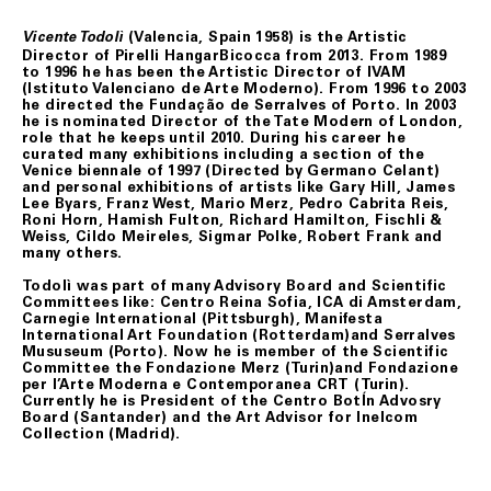
stesso, acquisite ulteriori informazioni, insorgessero
dubbi o perplessità in merito alla titolarità della carta di
(Valencia, Spain 1958) is the Artistic
Vicente Todolì
credito utilizzata per l’acquisto.
Director of Pirelli HangarBicocca from 2013. From 1989
to 1996 he has been the Artistic Director of IVAM
Fondazione Merz, in tal caso, provvederà al rimborso del
(Istituto Valenciano de Arte Moderno). From 1996 to 2003
pagamento effettuato mediante storno dell’importo
he directed the Fundação de Serralves of Porto. In 2003
addebitato sulla carta di credito indicata dal Cliente.
he is nominated Director of the Tate Modern of London,
Fondazione Merz, se informato di casi di forza maggiore,
role that he keeps until 2010. During his career he
evento non prevedibile, indisponibilità dei mezzi di
curated many exhibitions including a section of the
trasporto, ove tali casi possano provocare ritardo,
Venice biennale of 1997 (Directed by Germano Celant)
ovvero rendere la consegna del/i prodotto/i acquistati
and personal exhibitions of artists like Gary Hill, James
difficile o impossibile, e/o fossero causa di significativo
Lee Byars, Franz West, Mario Merz, Pedro Cabrita Reis,
aumento del costo a suo carico, si riserverà di risolvere
Roni Horn, Hamish Fulton, Richard Hamilton, Fischli &
il contratto. In tali ipotesi, Fondazione Merz
Weiss, Cildo Meireles, Sigmar Polke, Robert Frank and
comunicherà le proprie determinazioni all’indirizzo di
many others.
posta elettronica del Cliente.
Todolì was part of many Advisory Board and Scientific
Il Cliente, nei casi suindicati, avrà diritto ad ottenere il
Committees like: Centro Reina Sofia, ICA di Amsterdam,
rimborso del pagamento effettuato, che avverrà
Carnegie International (Pittsburgh), Manifesta
mediante storno dell’importo addebitato sulla carta di
International Art Foundation (Rotterdam)and Serralves
credito da lui indicata.
Mususeum (Porto). Now he is member of the Scientific
Committee the Fondazione Merz (Turin)and Fondazione
Resta esclusa ogni altra pretesa e/o richiesta di
per l’Arte Moderna e Contemporanea CRT (Turin).
risarcimento a qualsiasi titolo nei confronti di
Currently he is President of the Centro BotÍn Advosry
Fondazione Merz.
Board (Santander) and the Art Advisor for Inelcom
Collection (Madrid).
ART. 10 LEGGE APPLICABILE