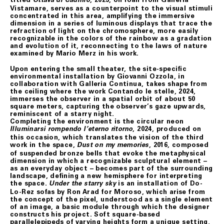
Ottava di Cadmio
Vistamare, serves as a counterpoint to the visual stimuli
concentrated in this area, amplifying the immersive
dimension in a series of luminous displays that trace the
refraction of light on the chromosphere, more easily
recognizable in the colors of the rainbow as a gradation
and evolution of it, reconnecting to the laws of nature
examined by Mario Merz in his work.
Upon entering the small theater, the site-speciﬁc
environmental installation by Giovanni Ozzola, in
collaboration with Galleria Continua, takes shape from
the ceiling where the work Contando le stelle, 2024,
immerses the observer in a spatial orbit of about 50
square meters, capturing the observer’s gaze upwards,
reminiscent of a starry night.
Completing the environment is the circular neon
, 2024, produced on
Illuminarsi rompendo l’eterno ritorno
this occasion, which translates the vision of the third
work in the space,
, 2016, composed
Dust on my memories
of suspended bronze bells that evoke the metaphysical
dimension in which a recognizable sculptural element –
as an everyday object – becomes part of the surrounding
landscape, deﬁning a new hemisphere for interpreting
the space.
is an installation of Do-
Under the starry sky
Lo-Rez sofas by Ron Arad for Moroso, which arise from
the concept of the pixel, understood as a single element
of an image, a basic module through which the designer
constructs his project. Soft square-based
parallelepipeds of varying heights form a unique setting,