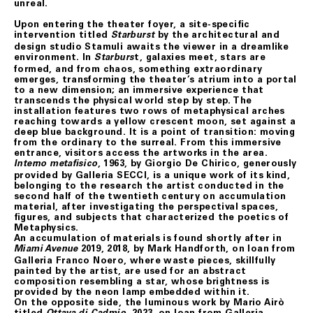
unreal.
Upon entering the theater foyer, a site-speciﬁc
intervention titled
by the architectural and
Starburst
design studio Stamuli awaits the viewer in a dreamlike
environment. In
t, galaxies meet, stars are
Starburs
formed, and from chaos, something extraordinary
emerges, transforming the theater’s atrium into a portal
to a new dimension; an immersive experience that
transcends the physical world step by step. The
installation features two rows of metaphysical arches
reaching towards a yellow crescent moon, set against a
deep blue background. It is a point of transition: moving
from the ordinary to the surreal. From this immersive
entrance, visitors access the artworks in the area.
, 1963, by Giorgio De Chirico, generously
Interno metaﬁsico
provided by Galleria SECCI, is a unique work of its kind,
belonging to the research the artist conducted in the
second half of the twentieth century on accumulation
material, after investigating the perspectival spaces,
ﬁgures, and subjects that characterized the poetics of
Metaphysics.
An accumulation of materials is found shortly after in
2019, 2018, by Mark Handforth, on loan from
Miami Avenue
Galleria Franco Noero, where waste pieces, skillfully
painted by the artist, are used for an abstract
composition resembling a star, whose brightness is
provided by the neon lamp embedded within it.
On the opposite side, the luminous work by Mario Airò
titled
, 2023, on loan from Galleria