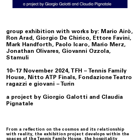
evento non prevedibile, indisponibilità dei mezzi di
trasporto, ove tali casi possano provocare ritardo,
ovvero rendere la consegna del/i prodotto/i acquistati
difficile o impossibile, e/o fossero causa di significativo
aumento del costo a suo carico, si riserverà di risolvere
il contratto. In tali ipotesi, Fondazione Merz
comunicherà le proprie determinazioni all’indirizzo di
group exhibition with works by: Mario Airò,
posta elettronica del Cliente.
Ron Arad, Giorgio De Chirico, Ettore Favini,
Il Cliente, nei casi suindicati, avrà diritto ad ottenere il
Mark Handforth, Paolo Icaro, Mario Merz,
rimborso del pagamento effettuato, che avverrà
Jonathan Olivares, Giovanni Ozzola,
mediante storno dell’importo addebitato sulla carta di
Stamuli
credito da lui indicata.
Resta esclusa ogni altra pretesa e/o richiesta di
10–17 November 2024, TFH – Tennis Family
risarcimento a qualsiasi titolo nei confronti di
Fondazione Merz.
House, Nitto ATP Finals, Fondazione Teatro
ragazzi e giovani – Turin
ART. 10 LEGGE APPLICABILE
a project by Giorgio Galotti and Claudia
Le presenti condizioni generali di vendita sono
Pignatale
sottoposte alla Legge italiana.
Ultimo aggiornamento 24 febbraio 2021
From a reﬂection on the cosmos and its relationship
with reality, the exhibition project develops within the
spaces of the Tennis Family House, the hospitality