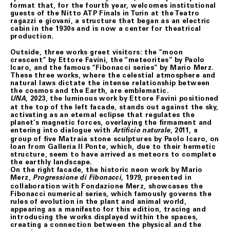
format that, for the fourth year, welcomes institutional
guests of the Nitto ATP Finals in Turin at the Teatro
ragazzi e giovani, a structure that began as an electric
cabin in the 1930s and is now a center for theatrical
production.
Outside, three works greet visitors: the “moon
crescent” by Ettore Favini, the “meteorites” by Paolo
Icaro, and the famous “Fibonacci series” by Mario Merz.
These three works, where the celestial atmosphere and
natural laws dictate the intense relationship between
the cosmos and the Earth, are emblematic.
, 2023, the luminous work by Ettore Favini positioned
UNA
at the top of the left facade, stands out against the sky,
activating as an eternal eclipse that regulates the
planet’s magnetic forces, overlaying the ﬁrmament and
entering into dialogue with
, 2011, a
Artiﬁcio naturale
group of ﬁve Matraia stone sculptures by Paolo Icaro, on
loan from Galleria Il Ponte, which, due to their hermetic
structure, seem to have arrived as meteors to complete
the earthly landscape.
On the right facade, the historic neon work by Mario
Merz,
1979, presented in
Progressione di Fibonacci,
collaboration with Fondazione Merz, showcases the
Fibonacci numerical series, which famously governs the
rules of evolution in the plant and animal world,
appearing as a manifesto for this edition, tracing and
introducing the works displayed within the spaces,
creating a connection between the physical and the