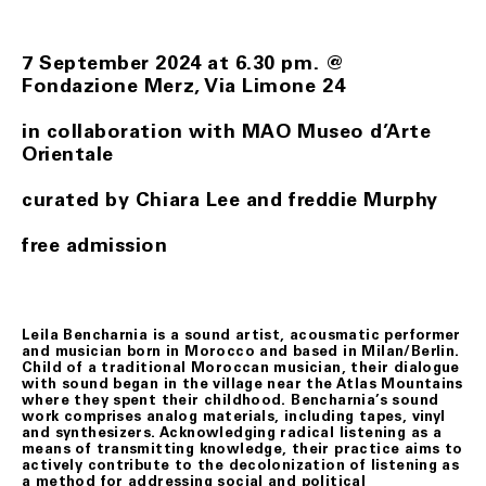
l’indirizzo e-mail biglietteria@fondazionemerz.org, ogni e
qualsiasi eventuale problema inerente all’integrità fisica,
alla corrispondenza o alla completezza del/i prodotto/i
7 September 2024 at 6.30 pm. @
ricevuti.
Fondazione Merz, Via Limone 24
Il Cliente, se assente al momento della consegna,
troverà un messaggio di avviso di mancata consegna con
la modalità da seguire per concordare la consegna in una
in collaboration with MAO Museo d’Arte
diversa data. Qualora anche il secondo tentativo di
Orientale
consegna non vada a buon fine, Fondazione Merz, se
informato al riguardo dal corriere, previo contatto col
Cliente, darà istruzioni per la risoluzione del problema.
curated by Chiara Lee and freddie Murphy
free admission
ART. 7 DIRITTO DI RECESSO
Il Cliente ha diritto di recedere dal contratto, senza
alcuna penalità, provvedendo alla restituzione del/i
prodotto/i, entro un termine perentorio di quattordici
(14) giorni lavorativi a far data dal giorno del ricevimento
Leila Bencharnia is a sound artist, acousmatic performer
degli stessi.
and musician born in Morocco and based in Milan/Berlin.
Child of a traditional Moroccan musician, their dialogue
Ai fini della scadenza del termine suindicato, il/i
with sound began in the village near the Atlas Mountains
prodotto/i si intendono restituiti nel momento in cui
where they spent their childhood. Bencharnia’s sound
vengono consegnati al corriere.
work comprises analog materials, including tapes, vinyl
and synthesizers. Acknowledging radical listening as a
I prodotti oggetto del recesso viaggiano a rischio del
means of transmitting knowledge, their practice aims to
Cliente. Qualora pervengano danneggiati a Fondazione
actively contribute to the decolonization of listening as
Merz, quest’ultimo gliene darà comunicazione allo scopo
a method for addressing social and political