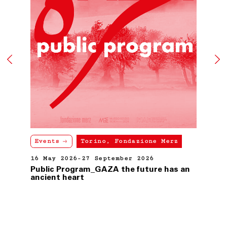
richiesto, restituirà il/i prodotti al Cliente addebitando
le spese di spedizione.
ART. 8 GARANZIA SUI BENI
Tutti i prodotti in vendita nel presente sito sono
realizzati rispettando elevati standard di qualità; nel
caso in cui il Cliente riceva un prodotto danneggiato,
non conforme o con difetto di fabbricazione, dovrà darne
immediata comunicazione a Fondazione Merz.
I difetti di fabbricazione non evidentemente riconoscibili
al momento del ricevimento del prodotto, dovranno
essere comunicati a Fondazione Merz dal Cliente.
In tutti i casi di cui sopra, gli uffici competenti di
Fondazione Merz, effettuate le necessarie verifiche, ne
Events
Torino, Fondazione Merz
daranno comunicazione al Cliente e, se accertati il
danno, la non conformità o il difetto di fabbricazione,
16 May 2026-27 September 2026
attiveranno la procedura di sostituzione del/i
prodotto/i, senza alcuna spesa di spedizione aggiuntiva
Public Program_GAZA the future has an
a carico del Cliente.
ancient heart
Il Cliente dovrà procedere alla restituzione del/i
prodotto/i, secondo le istruzioni e all’indirizzo postale
ottenuti contattando il Servizio Assistenza,
provvedendo ad imballare accuratamente il prodotto,
accludendovi l’imballo originale, i sigilli eventualmente