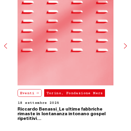
ART. 10 LEGGE APPLICABILE
Le presenti condizioni generali di vendita sono
sottoposte alla Legge italiana.
Ultimo aggiornamento 24 febbraio 2021
Eventi
Torino, Fondazione Merz
18 settembre 2026
Riccardo Benassi_Le ultime fabbriche
rimaste in lontananza intonano gospel
ripetitivi…