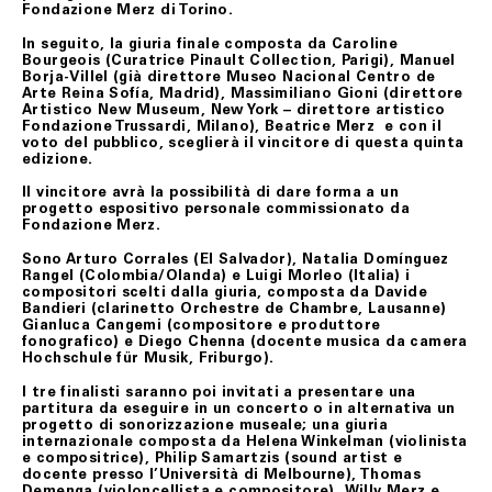
Fondazione Merz di Torino.
ART. 8 GARANZIA SUI BENI
In seguito, la giuria finale composta da Caroline
Bourgeois (Curatrice Pinault Collection, Parigi), Manuel
Tutti i prodotti in vendita nel presente sito sono
Borja-Villel (già direttore Museo Nacional Centro de
realizzati rispettando elevati standard di qualità; nel
Arte Reina Sofía, Madrid), Massimiliano Gioni (direttore
caso in cui il Cliente riceva un prodotto danneggiato,
Artistico New Museum, New York – direttore artistico
non conforme o con difetto di fabbricazione, dovrà darne
Fondazione Trussardi, Milano), Beatrice Merz e con il
immediata comunicazione a Fondazione Merz.
voto del pubblico, sceglierà il vincitore di questa quinta
edizione.
I difetti di fabbricazione non evidentemente riconoscibili
al momento del ricevimento del prodotto, dovranno
essere comunicati a Fondazione Merz dal Cliente.
Il vincitore avrà la possibilità di dare forma a un
progetto espositivo personale commissionato da
In tutti i casi di cui sopra, gli uffici competenti di
Fondazione Merz.
Fondazione Merz, effettuate le necessarie verifiche, ne
daranno comunicazione al Cliente e, se accertati il
Sono Arturo Corrales (El Salvador), Natalia Domínguez
danno, la non conformità o il difetto di fabbricazione,
Rangel (Colombia/Olanda) e Luigi Morleo (Italia) i
attiveranno la procedura di sostituzione del/i
compositori scelti dalla giuria, composta da Davide
prodotto/i, senza alcuna spesa di spedizione aggiuntiva
Bandieri (clarinetto Orchestre de Chambre, Lausanne)
a carico del Cliente.
Gianluca Cangemi (compositore e produttore
fonografico) e Diego Chenna (docente musica da camera
Il Cliente dovrà procedere alla restituzione del/i
Hochschule für Musik, Friburgo).
prodotto/i, secondo le istruzioni e all’indirizzo postale
ottenuti contattando il Servizio Assistenza,
I tre finalisti saranno poi invitati a presentare una
provvedendo ad imballare accuratamente il prodotto,
partitura da eseguire in un concerto o in alternativa un
accludendovi l’imballo originale, i sigilli eventualmente
progetto di sonorizzazione museale; una giuria
apposti nonché l’eventuale documentazione accessoria.
internazionale composta da Helena Winkelman (violinista
e compositrice), Philip Samartzis (sound artist e
docente presso l’Università di Melbourne), Thomas
Demenga (violoncellista e compositore) Willy Merz e