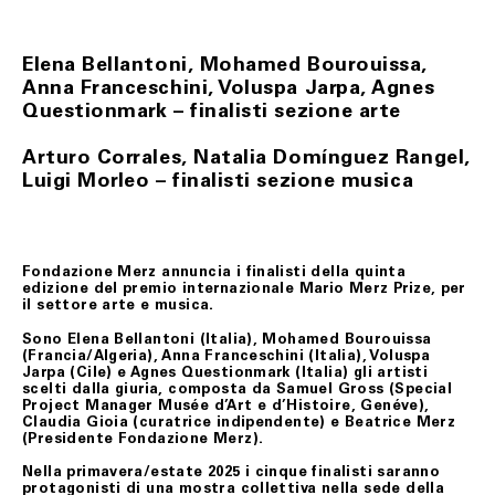
La richiesta di recesso dovrà essere anticipata a
Fondazione Merz, tramite il seguente indirizzo e-mail:
biglietteria@fondazionemerz.org e, soltanto a seguito di
riscontro, il/i prodotto/i, in condizioni di sostanziale
Elena Bellantoni, Mohamed Bourouissa,
integrità – custoditi ed eventualmente adoperati con
Anna Franceschini, Voluspa Jarpa, Agnes
l’uso della normale diligenza – dovranno essere spediti
Questionmark – finalisti sezione arte
compresi dell’imballo originale, di sigilli eventualmente
apposti, nonché di documentazione accessoria.
Arturo Corrales, Natalia Domínguez Rangel,
Le spese di restituzione resteranno a carico del Cliente.
Luigi Morleo – finalisti sezione musica
Il Cliente, potrà rifiutare il ritiro del/i prodotti all’atto
della consegna secondo quanto stabilito al precedente
art. 6.
In ogni ipotesi di cui sopra, soltanto dopo aver verificato
le condizioni del/i prodotto/i restituiti, Fondazione
Fondazione Merz annuncia i finalisti della quinta
Merz provvederà al rimborso del loro prezzo, mediante
edizione del premio internazionale Mario Merz Prize, per
storno dell’importo addebitato sulla carta di credito
il settore arte e musica.
indicata dal Cliente, nel minor tempo possibile e,
comunque, in ogni caso, quattordici (14) giorni dal
Sono Elena Bellantoni (Italia), Mohamed Bourouissa
rientro della merce.
(Francia/Algeria), Anna Franceschini (Italia), Voluspa
Jarpa (Cile) e Agnes Questionmark (Italia) gli artisti
Nei casi di mancato rispetto delle condizioni e modalità
scelti dalla giuria, composta da Samuel Gross (Special
di esercizio del recesso previste nel presente articolo, il
Project Manager Musée d’Art e d’Histoire, Genéve),
contratto rimarrà valido ed efficace, pertanto, il Cliente
Claudia Gioia (curatrice indipendente) e Beatrice Merz
non avrà nulla a pretendere da Fondazione Merz che, se
(Presidente Fondazione Merz).
richiesto, restituirà il/i prodotti al Cliente addebitando
le spese di spedizione.
Nella primavera/estate 2025 i cinque finalisti saranno
protagonisti di una mostra collettiva nella sede della