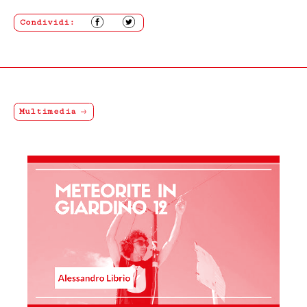
comunque, in ogni caso, quattordici (14) giorni dal
rientro della merce.
Condividi:
Nei casi di mancato rispetto delle condizioni e modalità
di esercizio del recesso previste nel presente articolo, il
contratto rimarrà valido ed efficace, pertanto, il Cliente
non avrà nulla a pretendere da Fondazione Merz che, se
richiesto, restituirà il/i prodotti al Cliente addebitando
le spese di spedizione.
Multimedia
ART. 8 GARANZIA SUI BENI
Tutti i prodotti in vendita nel presente sito sono
realizzati rispettando elevati standard di qualità; nel
caso in cui il Cliente riceva un prodotto danneggiato,
non conforme o con difetto di fabbricazione, dovrà darne
immediata comunicazione a Fondazione Merz.
I difetti di fabbricazione non evidentemente riconoscibili
al momento del ricevimento del prodotto, dovranno
essere comunicati a Fondazione Merz dal Cliente.
In tutti i casi di cui sopra, gli uffici competenti di
Fondazione Merz, effettuate le necessarie verifiche, ne
daranno comunicazione al Cliente e, se accertati il
danno, la non conformità o il difetto di fabbricazione,
attiveranno la procedura di sostituzione del/i
prodotto/i, senza alcuna spesa di spedizione aggiuntiva
a carico del Cliente.