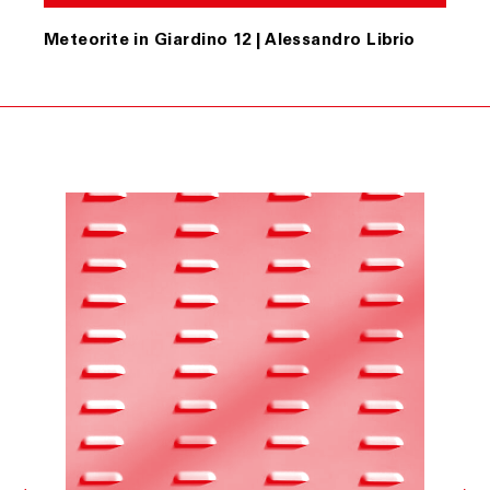
Il Cliente dovrà procedere alla restituzione del/i
Meteorite in Giardino 12 | Alessandro Librio
prodotto/i, secondo le istruzioni e all’indirizzo postale
ottenuti contattando il Servizio Assistenza,
provvedendo ad imballare accuratamente il prodotto,
accludendovi l’imballo originale, i sigilli eventualmente
apposti nonché l’eventuale documentazione accessoria.
ART. 9 RISOLUZIONE DEL CONTRATTO
Fondazione Merz si riserva il diritto di risolvere il
contratto se, anche a seguito del perfezionamento dello
stesso, acquisite ulteriori informazioni, insorgessero
dubbi o perplessità in merito alla titolarità della carta di
credito utilizzata per l’acquisto.
Fondazione Merz, in tal caso, provvederà al rimborso del
pagamento effettuato mediante storno dell’importo
addebitato sulla carta di credito indicata dal Cliente.
Fondazione Merz, se informato di casi di forza maggiore,
evento non prevedibile, indisponibilità dei mezzi di
trasporto, ove tali casi possano provocare ritardo,
ovvero rendere la consegna del/i prodotto/i acquistati
difficile o impossibile, e/o fossero causa di significativo
aumento del costo a suo carico, si riserverà di risolvere
il contratto. In tali ipotesi, Fondazione Merz
comunicherà le proprie determinazioni all’indirizzo di
posta elettronica del Cliente.