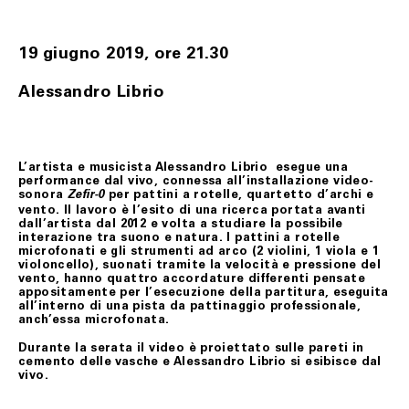
prodotto/i si intendono restituiti nel momento in cui
vengono consegnati al corriere.
I prodotti oggetto del recesso viaggiano a rischio del
19 giugno 2019, ore 21.30
Cliente. Qualora pervengano danneggiati a Fondazione
Merz, quest’ultimo gliene darà comunicazione allo scopo
Alessandro Librio
di consentire, ove possibile, di denunziare il danno
all’ufficio postale o al corriere prescelti per la
restituzione.
La richiesta di recesso dovrà essere anticipata a
Fondazione Merz, tramite il seguente indirizzo e-mail:
L’artista e musicista Alessandro Librio esegue una
biglietteria@fondazionemerz.org e, soltanto a seguito di
performance dal vivo, connessa all’installazione video-
riscontro, il/i prodotto/i, in condizioni di sostanziale
sonora
per pattini a rotelle, quartetto d’archi e
Zefir-0
integrità – custoditi ed eventualmente adoperati con
vento. Il lavoro è l’esito di una ricerca portata avanti
l’uso della normale diligenza – dovranno essere spediti
dall’artista dal 2012 e volta a studiare la possibile
compresi dell’imballo originale, di sigilli eventualmente
interazione tra suono e natura. I pattini a rotelle
apposti, nonché di documentazione accessoria.
microfonati e gli strumenti ad arco (2 violini, 1 viola e 1
violoncello), suonati tramite la velocità e pressione del
Le spese di restituzione resteranno a carico del Cliente.
vento, hanno quattro accordature differenti pensate
Il Cliente, potrà rifiutare il ritiro del/i prodotti all’atto
appositamente per l’esecuzione della partitura, eseguita
della consegna secondo quanto stabilito al precedente
all’interno di una pista da pattinaggio professionale,
art. 6.
anch’essa microfonata.
In ogni ipotesi di cui sopra, soltanto dopo aver verificato
Durante la serata il video è proiettato sulle pareti in
le condizioni del/i prodotto/i restituiti, Fondazione
cemento delle vasche e Alessandro Librio si esibisce dal
Merz provvederà al rimborso del loro prezzo, mediante
vivo.
storno dell’importo addebitato sulla carta di credito
indicata dal Cliente, nel minor tempo possibile e,