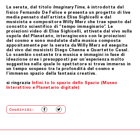
essere comunicati a Fondazione Merz dal Cliente.
La serata, dal titolo
, è introdotta dal
Imaginary Time
In tutti i casi di cui sopra, gli uffici competenti di
fisico Fernando De Felice e presenta un progetto di live
Fondazione Merz, effettuate le necessarie verifiche, ne
media pensato dall’artista Elisa Sighicelli e dal
daranno comunicazione al Cliente e, se accertati il
musicista e compositore Willy Merz che trae spunto dal
danno, la non conformità o il difetto di fabbricazione,
concetto scientifico di “tempo immaginario”. Le
attiveranno la procedura di sostituzione del/i
proiezioni video di Elisa Sighicelli, attivate dal vivo sulla
prodotto/i, senza alcuna spesa di spedizione aggiuntiva
cupola del Planetario, interagiscono con le proiezioni
a carico del Cliente.
del cosmo e sono modulate dalla musica composta
appositamente per la serata da Willy Merz ed eseguita
Il Cliente dovrà procedere alla restituzione del/i
dal vivo dai musicisti Diego Chenna e Quartetto Casal.
prodotto/i, secondo le istruzioni e all’indirizzo postale
Lo scambio costante tra musica e immagini in fase di
ottenuti contattando il Servizio Assistenza,
ideazione crea i presupposti per un’esperienza molto
provvedendo ad imballare accuratamente il prodotto,
suggestiva nella quale lo spettatore si trova immerso in
accludendovi l’imballo originale, i sigilli eventualmente
un tempo sospeso tra la profondità del cosmo e
apposti nonché l’eventuale documentazione accessoria.
l’immenso spazio della fantasia creativa.
si ringrazia
Infini.to lo spazio dello Spazio (Museo
Interattivo e Planetario digitale)
ART. 9 RISOLUZIONE DEL CONTRATTO
Fondazione Merz si riserva il diritto di risolvere il
contratto se, anche a seguito del perfezionamento dello
stesso, acquisite ulteriori informazioni, insorgessero
Condividi:
dubbi o perplessità in merito alla titolarità della carta di
credito utilizzata per l’acquisto.
Fondazione Merz, in tal caso, provvederà al rimborso del
pagamento effettuato mediante storno dell’importo
addebitato sulla carta di credito indicata dal Cliente.