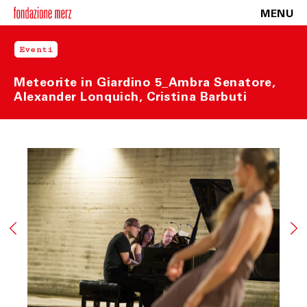
qualsiasi eventuale problema inerente all’integrità fisica,
MENU
alla corrispondenza o alla completezza del/i prodotto/i
ricevuti.
Il Cliente, se assente al momento della consegna,
Eventi
troverà un messaggio di avviso di mancata consegna con
la modalità da seguire per concordare la consegna in una
diversa data. Qualora anche il secondo tentativo di
Meteorite in Giardino 5_Ambra Senatore,
consegna non vada a buon fine, Fondazione Merz, se
Alexander Lonquich, Cristina Barbuti
informato al riguardo dal corriere, previo contatto col
Cliente, darà istruzioni per la risoluzione del problema.
ART. 7 DIRITTO DI RECESSO
Il Cliente ha diritto di recedere dal contratto, senza
alcuna penalità, provvedendo alla restituzione del/i
prodotto/i, entro un termine perentorio di quattordici
(14) giorni lavorativi a far data dal giorno del ricevimento
degli stessi.
Ai fini della scadenza del termine suindicato, il/i
prodotto/i si intendono restituiti nel momento in cui
vengono consegnati al corriere.
I prodotti oggetto del recesso viaggiano a rischio del
Cliente. Qualora pervengano danneggiati a Fondazione
Merz, quest’ultimo gliene darà comunicazione allo scopo
di consentire, ove possibile, di denunziare il danno
all’ufficio postale o al corriere prescelti per la