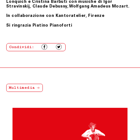
le spese di spedizione.
Lonquich e Cristina Barbuti con musiche di Igor
Stravinskij, Claude Debussy, Wolfgang Amadeus Mozart.
In collaborazione con Kantoratelier, Firenze
ART. 8 GARANZIA SUI BENI
Si ringrazia Piatino Pianoforti
Tutti i prodotti in vendita nel presente sito sono
realizzati rispettando elevati standard di qualità; nel
caso in cui il Cliente riceva un prodotto danneggiato,
non conforme o con difetto di fabbricazione, dovrà darne
immediata comunicazione a Fondazione Merz.
Condividi:
I difetti di fabbricazione non evidentemente riconoscibili
al momento del ricevimento del prodotto, dovranno
essere comunicati a Fondazione Merz dal Cliente.
In tutti i casi di cui sopra, gli uffici competenti di
Fondazione Merz, effettuate le necessarie verifiche, ne
daranno comunicazione al Cliente e, se accertati il
danno, la non conformità o il difetto di fabbricazione,
Multimedia
attiveranno la procedura di sostituzione del/i
prodotto/i, senza alcuna spesa di spedizione aggiuntiva
a carico del Cliente.
Il Cliente dovrà procedere alla restituzione del/i
prodotto/i, secondo le istruzioni e all’indirizzo postale
ottenuti contattando il Servizio Assistenza,
provvedendo ad imballare accuratamente il prodotto,
accludendovi l’imballo originale, i sigilli eventualmente
apposti nonché l’eventuale documentazione accessoria.