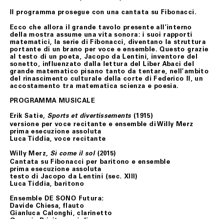
Il programma prosegue con una cantata su Fibonacci.
Ecco che allora il grande tavolo presente all’interno
dell
a mostra assume una vita sonora
: i suoi rapporti
matematici, la serie di Fibonacci, diventano la struttura
portante di un brano per voce e ensemble. Questo grazie
al testo di un poeta, Jacopo da Lentini, inventore del
sonetto, influenzato dalla lettura del
Liber Abaci
del
grande matematico pisano tanto da tentare, nell’ambito
del rinascimento culturale della corte di Federico II, un
accostamento tra matematica scienza e poesia.
PROGRAMMA MUSICALE
Erik Satie,
(1915)
Sports et divertissements
versione per voce recitante e ensemble di Willy Merz
prima esecuzione assoluta
Luca Tiddia, voce recitante
Willy Merz,
(2015)
Sì come il sol
Cantata su Fibonacci per baritono e ensemble
prima esecuzione assoluta
testo di Jacopo da Lentini (sec. XIII)
Luca Tiddia, baritono
Ensemble DE SONO Futura:
Davide Chiesa, flauto
Gianluca Calonghi, clarinetto