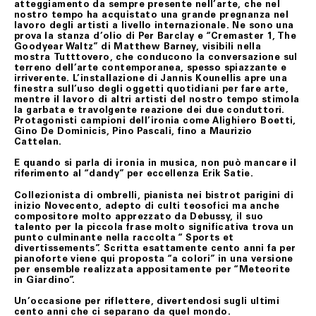
atteggiamento da sempre presente nell’arte, che nel
nostro tempo ha acquistato una grande pregnanza nel
lavoro degli artisti a livello internazionale. Ne sono una
ART. 10 LEGGE APPLICABILE
prova la stanza d’olio di Per Barclay e “Cremaster 1, The
Goodyear Waltz” di Matthew Barney, visibili nella
Le presenti condizioni generali di vendita sono
mostra
Tutttovero
, che
conducono
la conversazione sul
sottoposte alla Legge italiana.
terreno dell’arte contemporanea, spesso spiazzante e
irriverente. L’installazione di Jannis Kounellis
apre
una
finestra sull’uso degli oggetti quotidiani per fare arte,
Ultimo aggiornamento 24 febbraio 2021
mentre il lavoro di altri ar
tisti del nostro tempo stimola
la garbata e travolgente reazione dei due conduttori.
Protagonisti campioni dell’ironia come Alighiero Boetti,
Gino De Dominicis, Pino Pascali, fino a Maurizio
Cattelan.
E quando si parla di ironia in musica, non può mancare il
riferimento al “dandy” per eccellenza Erik Satie.
Collezionista di ombrelli, pianista nei bistrot parigini di
inizio Novecento, adepto di culti teosofici ma anche
compositore molto apprezzato da Debussy, il suo
talento per la piccola frase molto significativa trova un
punto culminante nella raccolta “ Sports et
divertissements”. Scritta esattamente cento anni fa per
pianoforte
viene qui proposta “a colori”
in una versione
per ensembl
e realizzata appositamente per
“Meteorite
in Giardino”.
Un’occasione per riflettere, divertendosi sugli ultimi
cento anni che ci separano da quel mondo.