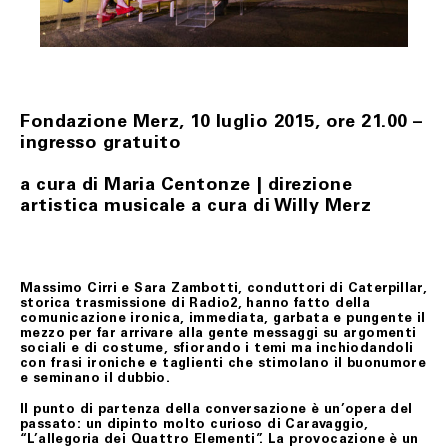
ART. 9 RISOLUZIONE DEL CONTRATTO
Fondazione Merz si riserva il diritto di risolvere il
contratto se, anche a seguito del perfezionamento dello
stesso, acquisite ulteriori informazioni, insorgessero
dubbi o perplessità in merito alla titolarità della carta di
credito utilizzata per l’acquisto.
Fondazione Merz,
10
luglio 201
5
, ore 21.
00 –
Fondazione Merz, in tal caso, provvederà al rimborso del
pagamento effettuato mediante storno dell’importo
ingresso gratuito
addebitato sulla carta di credito indicata dal Cliente.
Fondazione Merz, se informato di casi di forza maggiore,
a cura di Maria Centonze
|
direzione
evento non prevedibile, indisponibilità dei mezzi di
artistica musicale a cura di Willy Merz
trasporto, ove tali casi possano provocare ritardo,
ovvero rendere la consegna del/i prodotto/i acquistati
difficile o impossibile, e/o fossero causa di significativo
aumento del costo a suo carico, si riserverà di risolvere
il contratto. In tali ipotesi, Fondazione Merz
comunicherà le proprie determinazioni all’indirizzo di
Massimo Cirri e Sara Zambotti, conduttori di Caterpillar,
posta elettronica del Cliente.
storica trasmissione di Radio2, hanno fatto della
comunicazione ironica, immediata, garbata e pungente il
Il Cliente, nei casi suindicati, avrà diritto ad ottenere il
mezzo per far arrivare alla gente messaggi su argomenti
rimborso del pagamento effettuato, che avverrà
sociali e di costume, sfiorando i temi ma inchiodandoli
mediante storno dell’importo addebitato sulla carta di
con frasi ironiche e taglienti che stimolano il
buonumore
credito da lui indicata.
e seminano il dubbio.
Resta esclusa ogni altra pretesa e/o richiesta di
Il punto di partenza della conversazione
è
un’opera del
risarcimento a qualsiasi titolo nei confronti di
passato: un dipinto molto curioso di Caravaggio,
Fondazione Merz.
“L’allegoria dei Quattro Elementi”. La provocazione è un