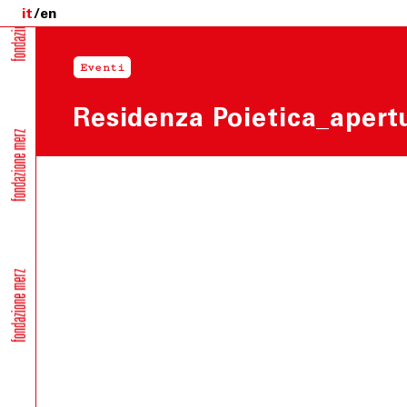
it
en
Eventi
Residenza Poietica_apertu