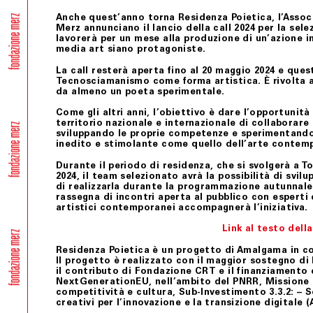
Anche quest’anno torna
Residenza Poietica
,
l’Asso
Merz
annunciano il
lancio della call 2024
per la sele
lavorerà per un mese alla produzione di
un’azione i
media art siano protagoniste
.
La call
resterà aperta
fino al 20 maggio 2024
e quest
Tecnosciamanismo come forma artistica. È rivolta 
da almeno un poet
a
sperimentale
.
Come gli altri anni, l’obiettivo è dare l’opportunità
territorio nazionale e internazionale di
collaborare 
sviluppando le proprie competenze e sperimentando 
inedito e stimolante come quello dell’arte conte
Durante il periodo di residenza, che si svolgerà a
To
2024
, il team selezionato avrà la possibilità di
svilu
di realizzarla durante la
programmazione autunnale
rassegna di incontri
aperta al pubblico con esperti 
artistici contemporanei
accompagnerà l’iniziativa.
Link al testo della
Residenza Poietica è un progetto di Amalgama in c
Il progetto è realizzato con il maggior sostegno d
il contributo di Fondazione CRT e il finanziamento 
NextGenerationEU, nell’ambito del PNRR, Missione 1
competitività e cultura, Sub-Investimento 3.3.2: – S
creativi per l’innovazione e la transizione digitale (A