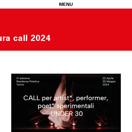
MENU
ra call 2024