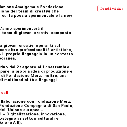
ciazione Amalgama e Fondazione
Condividi:
zione del team di creativi che
n cui la poesia sperimentale e la new
’anno sperimenterà il
a
team di giovani creativ
i
composto
 a giovani creativi operanti sul
con altre professionalità artistiche
,
il proprio linguaggio
in un contesto
mporanea
.
rino dal 27 agosto al 17 settembre
ppare la propria idea
di produzione e
 di Fondazione Merz
. Inoltre, una
di multimedialità e linguaggi
 call
ollaborazione con Fondazione Merz.
i Fondazione Compagnia di San Paolo,
dell’Unione europea –
 – Digitalizzazione, innovazione,
ostegno ai settori culturali e
zione A II).