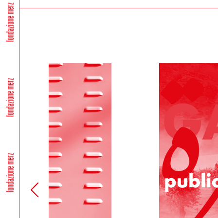
difetto di fabbricazione, dovrà darne immediata comunica
I difetti di fabbricazione non evidentemente riconoscibil
In tutti i casi di cui sopra, gli uffici competenti di Fonda
conformità o il difetto di fabbricazione, attiveranno la pr
Il Cliente dovrà procedere alla restituzione del/i prodotto
accuratamente il prodotto, accludendovi l’imballo origina
ART. 9 RISOLUZIONE DEL CONTRATTO
Fondazione Merz si riserva il diritto di risolvere il contr
in merito alla titolarità della carta di credito utilizzata pe
Fondazione Merz, in tal caso, provvederà al rimborso del 
Fondazione Merz, se informato di casi di forza maggiore, e
consegna del/i prodotto/i acquistati difficile o impossibile
Fondazione Merz comunicherà le proprie determinazioni all’
Il Cliente, nei casi suindicati, avrà diritto ad ottenere i
indicata.
Resta esclusa ogni altra pretesa e/o richiesta di risarcime
ART. 10 LEGGE APPLICABILE