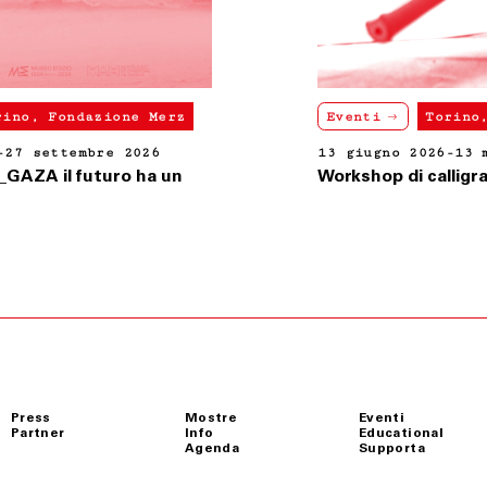
 alla Legge italiana.
Eventi
Torino, Fondazione Merz
13 giugno 2026-13 maggio 2026
Workshop di calligrafia con Amjed Rifaie
Press
Mostre
Eventi
Partner
Info
Educational
Agenda
Supporta