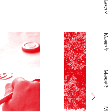
municati a Fondazione Merz dal Cliente.
icazione al Cliente e, se accertati il danno, la non
spedizione aggiuntiva a carico del Cliente.
attando il Servizio Assistenza, provvedendo ad imballare
tazione accessoria.
ite ulteriori informazioni, insorgessero dubbi o perplessità
ulla carta di credito indicata dal Cliente.
ove tali casi possano provocare ritardo, ovvero rendere la
o, si riserverà di risolvere il contratto. In tali ipotesi,
o dell’importo addebitato sulla carta di credito da lui