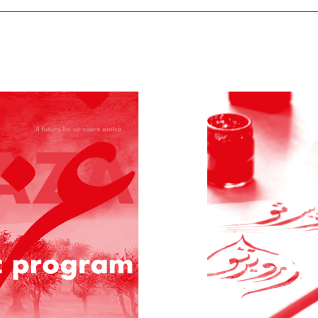
zione a Fondazione Merz.
i al momento del ricevimento del prodotto, dovranno essere co
zione Merz, effettuate le necessarie verifiche, ne daranno comun
ocedura di sostituzione del/i prodotto/i, senza alcuna spesa di 
/i, secondo le istruzioni e all’indirizzo postale ottenuti cont
le, i sigilli eventualmente apposti nonché l’eventuale documen
atto se, anche a seguito del perfezionamento dello stesso, acquis
r l’acquisto.
pagamento effettuato mediante storno dell’importo addebitato s
vento non prevedibile, indisponibilità dei mezzi di trasporto, 
, e/o fossero causa di significativo aumento del costo a suo caric
indirizzo di posta elettronica del Cliente.
l rimborso del pagamento effettuato, che avverrà mediante storn
nto a qualsiasi titolo nei confronti di Fondazione Merz.