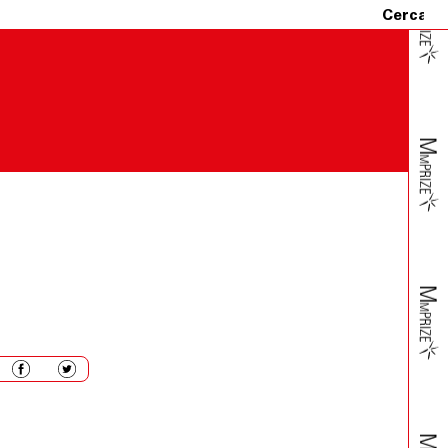
ro un termine perentorio di quattordici (14) giorni
i al corriere.
t’ultimo gliene darà comunicazione allo scopo di
azionemerz.org e, soltanto a seguito di riscontro, il/i
za – dovranno essere spediti compresi dell’imballo
vvederà al rimborso del loro prezzo, mediante storno
quattordici (14) giorni dal rientro della merce.
tto rimarrà valido ed efficace, pertanto, il Cliente non
spedizione.
Cliente riceva un prodotto danneggiato, non conforme o con