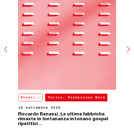
ART. 10 LEGGE APPLICABILE
Le presenti condizioni generali di vendita sono
sottoposte alla Legge italiana.
Ultimo aggiornamento 24 febbraio 2021
Eventi
Torino, Fondazione Merz
18 settembre 2026
Riccardo Benassi_Le ultime fabbriche
rimaste in lontananza intonano gospel
ripetitivi…