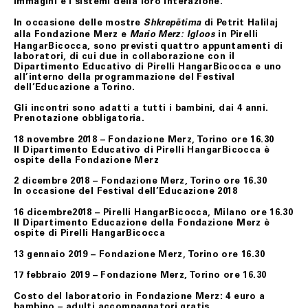
immagini e i sistemi della loro interazione.
ART. 8 GARANZIA SUI BENI
In occasione delle mostre
di Petrit Halilaj
Shkrepëtima
Tutti i prodotti in vendita nel presente sito sono
alla Fondazione Merz e
in Pirelli
Mario Merz: Igloos
realizzati rispettando elevati standard di qualità; nel
HangarBicocca, sono previsti quattro appuntamenti di
caso in cui il Cliente riceva un prodotto danneggiato,
laboratori, di cui due in collaborazione con il
non conforme o con difetto di fabbricazione, dovrà darne
Dipartimento Educativo di Pirelli HangarBicocca e uno
immediata comunicazione a Fondazione Merz.
all’interno della programmazione del Festival
dell’Educazione a Torino.
I difetti di fabbricazione non evidentemente riconoscibili
al momento del ricevimento del prodotto, dovranno
Gli incontri sono adatti a tutti i bambini, dai 4 anni.
essere comunicati a Fondazione Merz dal Cliente.
Prenotazione obbligatoria.
In tutti i casi di cui sopra, gli uffici competenti di
18 novembre 2018 – Fondazione Merz, Torino ore 16.30
Fondazione Merz, effettuate le necessarie verifiche, ne
Il Dipartimento Educativo di Pirelli HangarBicocca è
daranno comunicazione al Cliente e, se accertati il
ospite della Fondazione Merz
danno, la non conformità o il difetto di fabbricazione,
attiveranno la procedura di sostituzione del/i
2 dicembre 2018 – Fondazione Merz, Torino ore 16.30
prodotto/i, senza alcuna spesa di spedizione aggiuntiva
In occasione del Festival dell’Educazione 2018
a carico del Cliente.
16 dicembre2018 – Pirelli HangarBicocca, Milano ore 16.30
Il Cliente dovrà procedere alla restituzione del/i
Il Dipartimento Educazione della Fondazione Merz è
prodotto/i, secondo le istruzioni e all’indirizzo postale
ospite di Pirelli HangarBicocca
ottenuti contattando il Servizio Assistenza,
provvedendo ad imballare accuratamente il prodotto,
13 gennaio 2019 – Fondazione Merz, Torino ore 16.30
accludendovi l’imballo originale, i sigilli eventualmente
apposti nonché l’eventuale documentazione accessoria.
17 febbraio 2019 – Fondazione Merz, Torino ore 16.30
Costo del laboratorio in Fondazione Merz: 4 euro a
ART. 9 RISOLUZIONE DEL CONTRATTO
bambino – adulti accompagnatori gratis