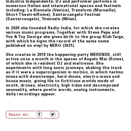
art. 6.
Industria Indipendente; DJ and performer performs in
numerous Italian and international spaces and festivals
In ogni ipotesi di cui sopra, soltanto dopo aver verificato
including: La Biennale (Venice), Transform (Marseille),
le condizioni del/i prodotto/i restituiti, Fondazione
Short Theatre(Rome), Santarcangelo Festival
Merz provvederà al rimborso del loro prezzo, mediante
(Santarcangelo), Triennale (Milan).
storno dell’importo addebitato sulla carta di credito
indicata dal Cliente, nel minor tempo possibile e,
In 2020 she founded Radio India, for which she curates
comunque, in ogni caso, quattordici (14) giorni dal
various music programs. Together with Steve Pepe and
rientro della merce.
Yva & Toy George she gives birth to the group Klub Taiga,
with which he signs the record of the same name
Nei casi di mancato rispetto delle condizioni e modalità
published on vinyl by NERO (2021).
di esercizio del recesso previste nel presente articolo, il
contratto rimarrà valido ed efficace, pertanto, il Cliente
She creates in 2019 the happening-party MERENDE, still
non avrà nulla a pretendere da Fondazione Merz che, se
active once a month in the spaces of Angelo Mai (Rome),
richiesto, restituirà il/i prodotti al Cliente addebitando
of which she is resident DJ and maîtresse. She
le spese di spedizione.
experiments with long sonic journeys, shaking the track
as if it were a superorganism in motion, in which techno
mixes with downtempo, hard drums, electro-wave and
house music, giving life to fictitious worlds made of
ART. 8 GARANZIA SUI BENI
south, drones, electricity, high tides and decomposed
sensuality, where poetic words, analog instruments,
Tutti i prodotti in vendita nel presente sito sono
daily recordings appear.
realizzati rispettando elevati standard di qualità; nel
caso in cui il Cliente riceva un prodotto danneggiato,
non conforme o con difetto di fabbricazione, dovrà darne
immediata comunicazione a Fondazione Merz.
Share on:
I difetti di fabbricazione non evidentemente riconoscibili
al momento del ricevimento del prodotto, dovranno
essere comunicati a Fondazione Merz dal Cliente.