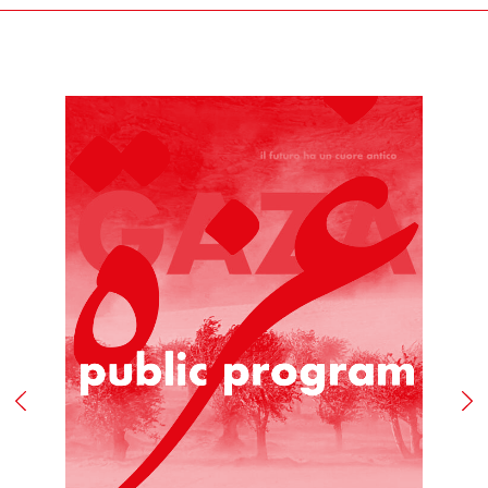
In tutti i casi di cui sopra, gli uffici competenti di
Fondazione Merz, effettuate le necessarie verifiche, ne
daranno comunicazione al Cliente e, se accertati il
danno, la non conformità o il difetto di fabbricazione,
attiveranno la procedura di sostituzione del/i
prodotto/i, senza alcuna spesa di spedizione aggiuntiva
a carico del Cliente.
Il Cliente dovrà procedere alla restituzione del/i
prodotto/i, secondo le istruzioni e all’indirizzo postale
ottenuti contattando il Servizio Assistenza,
provvedendo ad imballare accuratamente il prodotto,
accludendovi l’imballo originale, i sigilli eventualmente
apposti nonché l’eventuale documentazione accessoria.
ART. 9 RISOLUZIONE DEL CONTRATTO
Fondazione Merz si riserva il diritto di risolvere il
contratto se, anche a seguito del perfezionamento dello
stesso, acquisite ulteriori informazioni, insorgessero
dubbi o perplessità in merito alla titolarità della carta di
credito utilizzata per l’acquisto.
Fondazione Merz, in tal caso, provvederà al rimborso del
pagamento effettuato mediante storno dell’importo
addebitato sulla carta di credito indicata dal Cliente.
Fondazione Merz, se informato di casi di forza maggiore,
evento non prevedibile, indisponibilità dei mezzi di