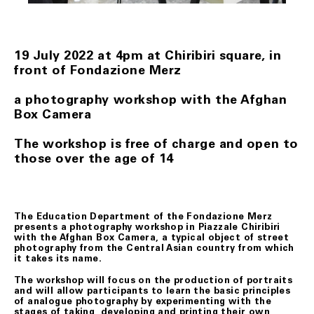
l’indirizzo e-mail biglietteria@fondazionemerz.org, ogni e
qualsiasi eventuale problema inerente all’integrità fisica,
alla corrispondenza o alla completezza del/i prodotto/i
ricevuti.
19 July 2022 at 4pm at Chiribiri square, in
Il Cliente, se assente al momento della consegna,
front of Fondazione Merz
troverà un messaggio di avviso di mancata consegna con
la modalità da seguire per concordare la consegna in una
diversa data. Qualora anche il secondo tentativo di
a photography workshop with the Afghan
consegna non vada a buon fine, Fondazione Merz, se
Box Camera
informato al riguardo dal corriere, previo contatto col
Cliente, darà istruzioni per la risoluzione del problema.
The workshop is free of charge and open to
those over the age of 14
ART. 7 DIRITTO DI RECESSO
Il Cliente ha diritto di recedere dal contratto, senza
alcuna penalità, provvedendo alla restituzione del/i
prodotto/i, entro un termine perentorio di quattordici
(14) giorni lavorativi a far data dal giorno del ricevimento
The Education Department of the Fondazione Merz
degli stessi.
presents a photography workshop in Piazzale Chiribiri
with the Afghan Box Camera, a typical object of street
Ai fini della scadenza del termine suindicato, il/i
photography from the Central Asian country from which
prodotto/i si intendono restituiti nel momento in cui
it takes its name.
vengono consegnati al corriere.
The workshop will focus on the production of portraits
I prodotti oggetto del recesso viaggiano a rischio del
and will allow participants to learn the basic principles
Cliente. Qualora pervengano danneggiati a Fondazione
of analogue photography by experimenting with the
Merz, quest’ultimo gliene darà comunicazione allo scopo
stages of taking, developing and printing their own