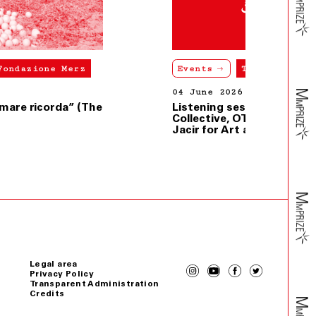
Events
Torino, Fondazione Merz
04 June 2026
Listening session and talk_Dahaleez
Collective, OTO Sound Museum, Dar
Jacir for Art and Research
Legal area
Privacy Policy
Transparent Administration
Credits