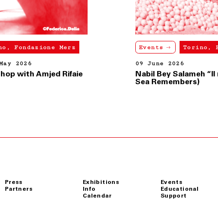
Events
Torino, Fondazione Merz
09 June 2026
Nabil Bey Salameh “Il mare ricorda” (The
Sea Remembers)
Press
Exhibitions
Events
Partners
Info
Educational
Calendar
Support