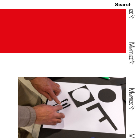
municati a Fondazione Merz dal Cliente.
icazione al Cliente e, se accertati il danno, la non
spedizione aggiuntiva a carico del Cliente.
attando il Servizio Assistenza, provvedendo ad imballare
tazione accessoria.
ite ulteriori informazioni, insorgessero dubbi o perplessità
ulla carta di credito indicata dal Cliente.
ove tali casi possano provocare ritardo, ovvero rendere la
o, si riserverà di risolvere il contratto. In tali ipotesi,
o dell’importo addebitato sulla carta di credito da lui