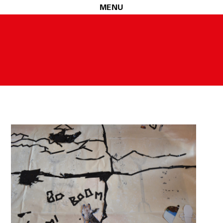
zione a Fondazione Merz.
MENU
i al momento del ricevimento del prodotto, dovranno essere co
zione Merz, effettuate le necessarie verifiche, ne daranno comun
ocedura di sostituzione del/i prodotto/i, senza alcuna spesa di 
/i, secondo le istruzioni e all’indirizzo postale ottenuti cont
le, i sigilli eventualmente apposti nonché l’eventuale documen
atto se, anche a seguito del perfezionamento dello stesso, acquis
r l’acquisto.
pagamento effettuato mediante storno dell’importo addebitato s
vento non prevedibile, indisponibilità dei mezzi di trasporto, 
, e/o fossero causa di significativo aumento del costo a suo caric
indirizzo di posta elettronica del Cliente.
l rimborso del pagamento effettuato, che avverrà mediante storn
nto a qualsiasi titolo nei confronti di Fondazione Merz.