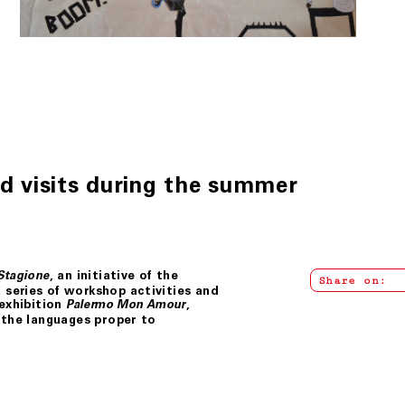
 alla Legge italiana.
d visits during the summer
, an initiative of the
 Stagione
Share on:
series of workshop activities and
 exhibition
,
Palermo Mon Amour
 the languages proper to