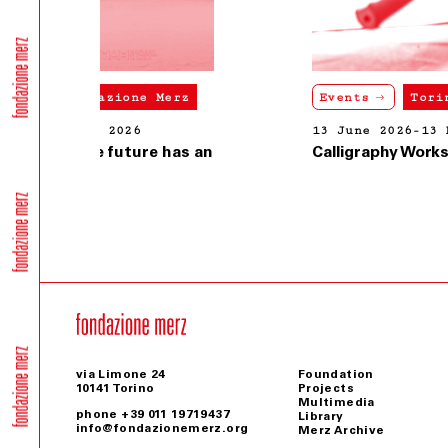
Praga, Istituto Italiano
Events
Events
Events
Events
Events
Events
Events
Torino, Fondazione Merz
Torino, Fondazione Merz
Torino, Fondazione Merz
Torino, Fondazione Merz
Torino, Fondazione Merz
Torino, Fondazione Merz
di Cultura
16 May 2026-27 September 2026
13 June 2026-13 May 2026
18 May 2026
26 June 2026
10 March 2026
26 February 2026-28 February 2026
13 February 2026
Public Program_GAZA the future has an
Calligraphy Workshop with Amjed Rifaie
International Museum Day_ICOM
Disco Raro_ Accademia della Luce
M2 /M2 [MarisaMerz]
Avvicinarsi_Multilingual Guided Tours
Eccoci qui ancora una volta_concert
ancient heart
via Limone 24
Foundation
10141 Torino
Projects
Multimedia
phone +39 011 19719437
Library
info@fondazionemerz.org
Merz Archive