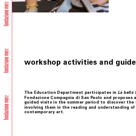
Le presenti condizioni generali di vendita sono sottoposte
Ultimo aggiornamento 24 febbraio 2021
workshop activities and guide
The Education Department participates in
La bella
Fondazione Compagnia di San Paolo and proposes a 
guided visits in the summer period to discover the
involving them in the reading and understanding of
contemporary art.