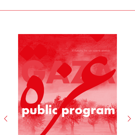
alcuna penalità, provvedendo alla restituzione del/i
prodotto/i, entro un termine perentorio di quattordici
(14) giorni lavorativi a far data dal giorno del ricevimento
degli stessi.
Ai fini della scadenza del termine suindicato, il/i
prodotto/i si intendono restituiti nel momento in cui
vengono consegnati al corriere.
I prodotti oggetto del recesso viaggiano a rischio del
Cliente. Qualora pervengano danneggiati a Fondazione
Merz, quest’ultimo gliene darà comunicazione allo scopo
di consentire, ove possibile, di denunziare il danno
all’ufficio postale o al corriere prescelti per la
restituzione.
La richiesta di recesso dovrà essere anticipata a
Fondazione Merz, tramite il seguente indirizzo e-mail:
biglietteria@fondazionemerz.org e, soltanto a seguito di
riscontro, il/i prodotto/i, in condizioni di sostanziale
integrità – custoditi ed eventualmente adoperati con
l’uso della normale diligenza – dovranno essere spediti
compresi dell’imballo originale, di sigilli eventualmente
apposti, nonché di documentazione accessoria.
Le spese di restituzione resteranno a carico del Cliente.
Il Cliente, potrà rifiutare il ritiro del/i prodotti all’atto
della consegna secondo quanto stabilito al precedente
art. 6.