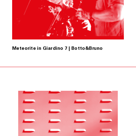
ART. 9 RISOLUZIONE DEL CONTRATTO
Fondazione Merz si riserva il diritto di risolvere il
contratto se, anche a seguito del perfezionamento dello
stesso, acquisite ulteriori informazioni, insorgessero
dubbi o perplessità in merito alla titolarità della carta di
credito utilizzata per l’acquisto.
Fondazione Merz, in tal caso, provvederà al rimborso del
Meteorite in Giardino 7 | Botto&Bruno
pagamento effettuato mediante storno dell’importo
addebitato sulla carta di credito indicata dal Cliente.
Fondazione Merz, se informato di casi di forza maggiore,
evento non prevedibile, indisponibilità dei mezzi di
trasporto, ove tali casi possano provocare ritardo,
ovvero rendere la consegna del/i prodotto/i acquistati
difficile o impossibile, e/o fossero causa di significativo
aumento del costo a suo carico, si riserverà di risolvere
il contratto. In tali ipotesi, Fondazione Merz
comunicherà le proprie determinazioni all’indirizzo di
posta elettronica del Cliente.
Il Cliente, nei casi suindicati, avrà diritto ad ottenere il
rimborso del pagamento effettuato, che avverrà
mediante storno dell’importo addebitato sulla carta di
credito da lui indicata.
Resta esclusa ogni altra pretesa e/o richiesta di
risarcimento a qualsiasi titolo nei confronti di