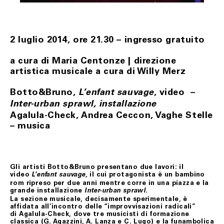
restituzione.
La richiesta di recesso dovrà essere anticipata a
Fondazione Merz, tramite il seguente indirizzo e-mail:
biglietteria@fondazionemerz.org e, soltanto a seguito di
2 luglio 2014, ore 21.30 – ingresso gratuito
riscontro, il/i prodotto/i, in condizioni di sostanziale
integrità – custoditi ed eventualmente adoperati con
l’uso della normale diligenza – dovranno essere spediti
a cura di Maria Centonze | direzione
compresi dell’imballo originale, di sigilli eventualmente
artistica musicale a cura di Willy Merz
apposti, nonché di documentazione accessoria.
Le spese di restituzione resteranno a carico del Cliente.
Botto&Bruno,
, video –
L’enfant sauvage
Il Cliente, potrà rifiutare il ritiro del/i prodotti all’atto
Inter-urban sprawl, installazione
della consegna secondo quanto stabilito al precedente
art. 6.
Agalula-Check, Andrea Ceccon, Vaghe Stelle
– musica
In ogni ipotesi di cui sopra, soltanto dopo aver verificato
le condizioni del/i prodotto/i restituiti, Fondazione
Merz provvederà al rimborso del loro prezzo, mediante
storno dell’importo addebitato sulla carta di credito
indicata dal Cliente, nel minor tempo possibile e,
comunque, in ogni caso, quattordici (14) giorni dal
Gli artisti Botto&Bruno presentano due lavori: il
rientro della merce.
video
, il cui protagonista è un bambino
L’enfant sauvage
rom ripreso per due anni mentre corre in una piazza e la
Nei casi di mancato rispetto delle condizioni e modalità
grande installazione
.
Inter-urban sprawl
di esercizio del recesso previste nel presente articolo, il
La sezione musicale, decisamente sperimentale, è
contratto rimarrà valido ed efficace, pertanto, il Cliente
affidata all’incontro delle “improvvisazioni radicali”
non avrà nulla a pretendere da Fondazione Merz che, se
di Agalula-Check, dove tre musicisti di formazione
richiesto, restituirà il/i prodotti al Cliente addebitando
classica (G. Agazzini, A. Lanza e C. Lugo) e la funambolica
le spese di spedizione.