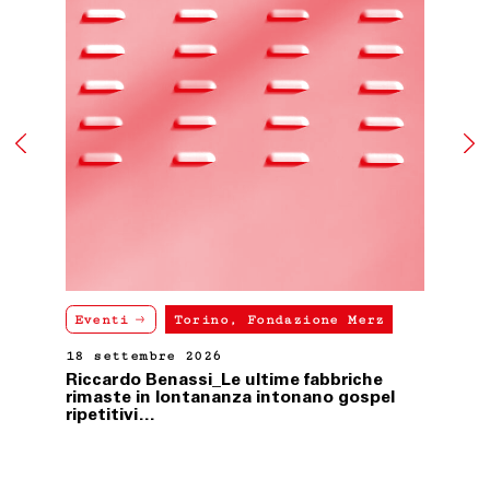
Fondazione Merz.
ART. 10 LEGGE APPLICABILE
Le presenti condizioni generali di vendita sono
sottoposte alla Legge italiana.
Ultimo aggiornamento 24 febbraio 2021
Eventi
Torino, Fondazione Merz
18 settembre 2026
Riccardo Benassi_Le ultime fabbriche
rimaste in lontananza intonano gospel
ripetitivi…