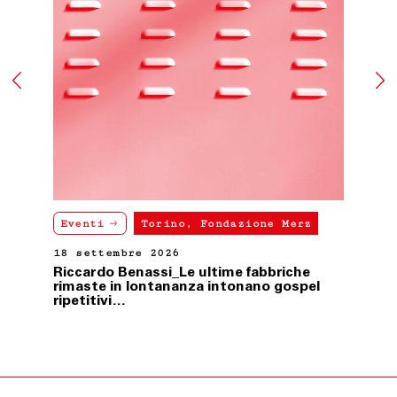
Resta esclusa ogni altra pretesa e/o richiesta di
risarcimento a qualsiasi titolo nei confronti di
Fondazione Merz.
ART. 10 LEGGE APPLICABILE
Le presenti condizioni generali di vendita sono
sottoposte alla Legge italiana.
Ultimo aggiornamento 24 febbraio 2021
Eventi
Torino, Fondazione Merz
18 settembre 2026
Riccardo Benassi_Le ultime fabbriche
rimaste in lontananza intonano gospel
ripetitivi…