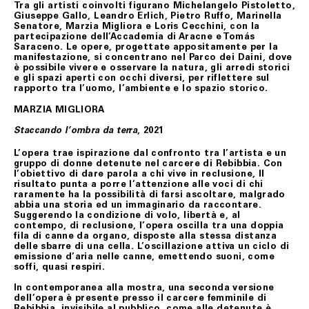
Tra gli artisti coinvolti figurano Michelangelo Pistoletto,
non avrà nulla a pretendere da Fondazione Merz che, se
Giuseppe Gallo, Leandro Erlich, Pietro Ruffo, Marinella
richiesto, restituirà il/i prodotti al Cliente addebitando
Senatore, Marzia Migliora e Loris Cecchini, con la
le spese di spedizione.
partecipazione dell’Accademia di Aracne e Tomás
Saraceno. Le opere, progettate appositamente per la
manifestazione, si concentrano nel Parco dei Daini, dove
ART. 8 GARANZIA SUI BENI
è possibile vivere e osservare la natura, gli arredi storici
e gli spazi aperti con occhi diversi, per riflettere sul
Tutti i prodotti in vendita nel presente sito sono
rapporto tra l’uomo, l’ambiente e lo spazio storico.
realizzati rispettando elevati standard di qualità; nel
caso in cui il Cliente riceva un prodotto danneggiato,
MARZIA MIGLIORA
non conforme o con difetto di fabbricazione, dovrà darne
immediata comunicazione a Fondazione Merz.
, 2021
Staccando l’ombra da terra
I difetti di fabbricazione non evidentemente riconoscibili
L’opera trae ispirazione dal confronto tra l’artista e un
al momento del ricevimento del prodotto, dovranno
gruppo di donne detenute nel carcere di Rebibbia. Con
essere comunicati a Fondazione Merz dal Cliente.
l’obiettivo di dare parola a chi vive in reclusione, Il
risultato punta a porre l’attenzione alle voci di chi
In tutti i casi di cui sopra, gli uffici competenti di
raramente ha la possibilità di farsi ascoltare, malgrado
Fondazione Merz, effettuate le necessarie verifiche, ne
abbia una storia ed un immaginario da raccontare.
daranno comunicazione al Cliente e, se accertati il
Suggerendo la condizione di volo, libertà e, al
danno, la non conformità o il difetto di fabbricazione,
contempo, di reclusione, l’opera oscilla tra una doppia
attiveranno la procedura di sostituzione del/i
fila di canne da organo, disposte alla stessa distanza
prodotto/i, senza alcuna spesa di spedizione aggiuntiva
delle sbarre di una cella. L’oscillazione attiva un ciclo di
a carico del Cliente.
emissione d’aria nelle canne, emettendo suoni, come
soffi, quasi respiri.
Il Cliente dovrà procedere alla restituzione del/i
prodotto/i, secondo le istruzioni e all’indirizzo postale
ottenuti contattando il Servizio Assistenza,
In contemporanea alla mostra, una seconda versione
provvedendo ad imballare accuratamente il prodotto,
dell’opera è presente presso il carcere femminile di
accludendovi l’imballo originale, i sigilli eventualmente
Rebibbia, invisibile al pubblico, come alle detenute è