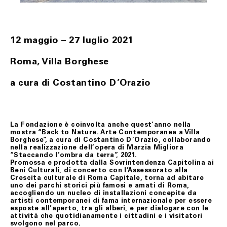
Merz, quest’ultimo gliene darà comunicazione allo scopo
di consentire, ove possibile, di denunziare il danno
all’ufficio postale o al corriere prescelti per la
restituzione.
La richiesta di recesso dovrà essere anticipata a
12 maggio – 27 luglio 2021
Fondazione Merz, tramite il seguente indirizzo e-mail:
biglietteria@fondazionemerz.org e, soltanto a seguito di
Roma, Villa Borghese
riscontro, il/i prodotto/i, in condizioni di sostanziale
integrità – custoditi ed eventualmente adoperati con
l’uso della normale diligenza – dovranno essere spediti
a cura di Costantino D’Orazio
compresi dell’imballo originale, di sigilli eventualmente
apposti, nonché di documentazione accessoria.
Le spese di restituzione resteranno a carico del Cliente.
Il Cliente, potrà rifiutare il ritiro del/i prodotti all’atto
La Fondazione è coinvolta anche quest’anno nella
della consegna secondo quanto stabilito al precedente
mostra “Back to Nature. Arte Contemporanea a Villa
art. 6.
Borghese”, a cura di Costantino D’Orazio, collaborando
nella realizzazione dell’opera di Marzia Migliora
In ogni ipotesi di cui sopra, soltanto dopo aver verificato
“Staccando l’ombra da terra”, 2021.
le condizioni del/i prodotto/i restituiti, Fondazione
Promossa e prodotta dalla Sovrintendenza Capitolina ai
Merz provvederà al rimborso del loro prezzo, mediante
Beni Culturali, di concerto con l’Assessorato alla
storno dell’importo addebitato sulla carta di credito
Crescita culturale di Roma Capitale, torna ad abitare
indicata dal Cliente, nel minor tempo possibile e,
uno dei parchi storici più famosi e amati di Roma,
comunque, in ogni caso, quattordici (14) giorni dal
accogliendo un nucleo di installazioni concepite da
rientro della merce.
artisti contemporanei di fama internazionale per essere
esposte all’aperto, tra gli alberi, e per dialogare con le
Nei casi di mancato rispetto delle condizioni e modalità
attività che quotidianamente i cittadini e i visitatori
di esercizio del recesso previste nel presente articolo, il
svolgono nel parco.
contratto rimarrà valido ed efficace, pertanto, il Cliente