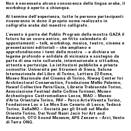
rientro della merce.
Non è necessaria alcuna conoscenza della lingua araba, il
workshop è aperto a chiunque.
Nei casi di mancato rispetto delle condizioni e modalità
di esercizio del recesso previste nel presente articolo, il
Al termine dell’esperienza, tutte le persone partecipanti
contratto rimarrà valido ed efficace, pertanto, il Cliente
riceveranno in dono il proprio nome realizzato in
non avrà nulla a pretendere da Fondazione Merz che, se
calligrafia araba dal maestro calligrafo.
richiesto, restituirà il/i prodotti al Cliente addebitando
le spese di spedizione.
L’evento è parte del Public Program della mostra GAZA il
futuro ha un cuore antico, un fitto calendario di
appuntamenti – talk, workshop, musica, teatro, cinema e
presentazioni editoriali – che ampliano e
ART. 8 GARANZIA SUI BENI
approfondiscono i temi della mostra – e dichiara un
legame profondo e solidale di vicinanza e sostegno da
Tutti i prodotti in vendita nel presente sito sono
parte di una rete culturale, internazionale e cittadina,
realizzati rispettando elevati standard di qualità; nel
attenta e partecipe. Le istituzioni pubbliche e private
caso in cui il Cliente riceva un prodotto danneggiato,
coinvolte: Università per Stranieri di Siena, Salone
non conforme o con difetto di fabbricazione, dovrà darne
Internazionale del Libro di Torino, Lettera 22 Roma,
immediata comunicazione a Fondazione Merz.
Museo Nazionale del Cinema di Torino, Riwaq Center for
Architectural Conservation, Fondazione MeNo Palermo,
I difetti di fabbricazione non evidentemente riconoscibili
Hawaf Collective Paris/Gaza, Libreria Trebisonda Torino,
al momento del ricevimento del prodotto, dovranno
Associazione Festival delle Colline Torinesi, Museo
essere comunicati a Fondazione Merz dal Cliente.
Archeologico Castromediano Lecce, MAO – Museo
d’Arte Orientale Torino, PAV – Parco Arte Vivente Torino,
In tutti i casi di cui sopra, gli uffici competenti di
Fondazione Lac o Le Mon San Cesario di Lecce, Tedacà
Fondazione Merz, effettuate le necessarie verifiche, ne
Torino, SeSaMO – Società per gli Studi sul Medio
daranno comunicazione al Cliente e, se accertati il
Oriente Torino, Dar Yusuf Nasri Jacir for Art and
danno, la non conformità o il difetto di fabbricazione,
Research, OTO Sound Museum, APS Zenzero – Arci, Vento
attiveranno la procedura di sostituzione del/i
di Terra ONG.
prodotto/i, senza alcuna spesa di spedizione aggiuntiva
a carico del Cliente.