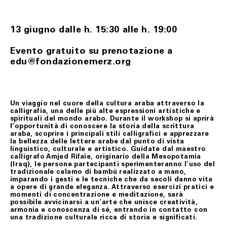
prodotto/i si intendono restituiti nel momento in cui
vengono consegnati al corriere.
I prodotti oggetto del recesso viaggiano a rischio del
13 giugno
dalle h. 15:30 alle h. 19:00
Cliente. Qualora pervengano danneggiati a Fondazione
Merz, quest’ultimo gliene darà comunicazione allo scopo
di consentire, ove possibile, di denunziare il danno
Evento gratuito su prenotazione a
all’ufficio postale o al corriere prescelti per la
edu@fondazionemerz.org
restituzione.
La richiesta di recesso dovrà essere anticipata a
Fondazione Merz, tramite il seguente indirizzo e-mail:
biglietteria@fondazionemerz.org e, soltanto a seguito di
riscontro, il/i prodotto/i, in condizioni di sostanziale
Un viaggio nel cuore della cultura araba attraverso la
integrità – custoditi ed eventualmente adoperati con
calligrafia, una delle più alte espressioni artistiche e
l’uso della normale diligenza – dovranno essere spediti
spirituali del mondo arabo. Durante il workshop si aprirà
compresi dell’imballo originale, di sigilli eventualmente
l’opportunità di conoscere la storia della scrittura
apposti, nonché di documentazione accessoria.
araba, scoprire i principali stili calligrafici e apprezzare
la bellezza delle lettere arabe dal punto di vista
Le spese di restituzione resteranno a carico del Cliente.
linguistico, culturale e artistico. Guidate dal maestro
calligrafo Amjed Rifaie, originario della Mesopotamia
Il Cliente, potrà rifiutare il ritiro del/i prodotti all’atto
(Iraq), le persone partecipanti sperimenteranno l’uso del
della consegna secondo quanto stabilito al precedente
tradizionale calamo di bambù realizzato a mano,
art. 6.
imparando i gesti e le tecniche che da secoli danno vita
In ogni ipotesi di cui sopra, soltanto dopo aver verificato
a opere di grande eleganza. Attraverso esercizi pratici e
le condizioni del/i prodotto/i restituiti, Fondazione
momenti di concentrazione e meditazione, sarà
Merz provvederà al rimborso del loro prezzo, mediante
possibile avvicinarsi a un’arte che unisce creatività,
storno dell’importo addebitato sulla carta di credito
armonia e conoscenza di sé, entrando in contatto con
indicata dal Cliente, nel minor tempo possibile e,
una tradizione culturale ricca di storia e significati.
comunque, in ogni caso, quattordici (14) giorni dal