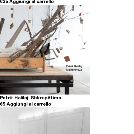
€
35
Aggiungi al carrello
Petrit Halilaj. Shkrepëtima
€
5
Aggiungi al carrello