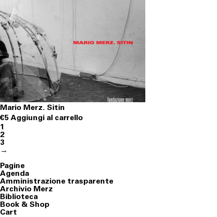
Mario Merz. Sitin
€
5
Aggiungi al carrello
1
2
3
→
Ricerca
per:
Pagine
Agenda
Amministrazione trasparente
Archivio Merz
Biblioteca
Book & Shop
Cart